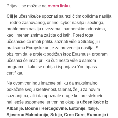
Prijaviti se možete na
ovom linku
.
Cilj je
učesnike/ce upoznati sa različitim oblicima nasilja
– rodno zasnovanog, online, cyber nasilja i sextinga,
problemom nasilja u vezama i partnerskim odnosima,
kao i mehanizmima zaštite od istih. Pored toga
učesnici/e će imati priliku saznati više o Strategiji i
praksama Evropske unije za prevenciju nasilja. S
obzirom da je projekt podržan kroz Erasmus+ program,
učesnici će imati priliku čuti nešto više o samom
programu i kako se dobija i ispunjava Youthpass
certifikat.
Na ovom treningu imaćete priliku da maksimalno
pokažete svoju kreativnost, talenat, želju za novim
saznanjima, ali i da upoznate druge kulture steknete
najljepše uspomene jer trening okuplja
učesnike/ce iz
Albanije, Bosne i Hercegovine, Estonije, Italije,
Sjeverne Makedonije, Srbije, Crne Gore, Rumunije i