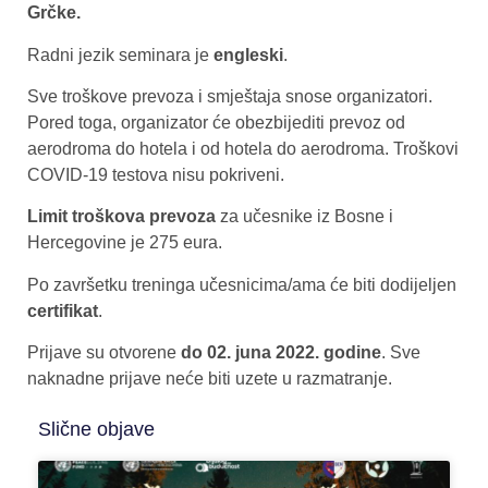
Grčke.
Radni jezik seminara je
engleski
.
Sve troškove prevoza i smještaja snose organizatori.
Pored toga, organizator će obezbijediti prevoz od
aerodroma do hotela i od hotela do aerodroma. Troškovi
COVID-19 testova nisu pokriveni.
Limit troškova prevoza
za učesnike iz Bosne i
Hercegovine je 275 eura.
Po završetku treninga učesnicima/ama će biti dodijeljen
certifikat
.
Prijave su otvorene
do 02. juna 2022. godine
. Sve
naknadne prijave neće biti uzete u razmatranje.
Slične objave