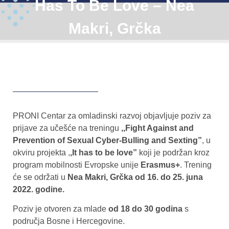
Has To Be Love – Nea
Makri, Grčka
PRONI Centar za omladinski razvoj objavljuje poziv za
prijave za učešće na treningu
,,Fight Against and
Prevention of Sexual Cyber-Bulling and Sexting”
, u
okviru projekta ,
,It has to be love”
koji je podržan kroz
program mobilnosti Evropske unije
Erasmus+
. Trening
će se održati u
Nea Makri, Grčka od 16. do 25. juna
2022. godine.
Poziv je otvoren za mlade
od 18 do 30 godina
s
područja Bosne i Hercegovine.