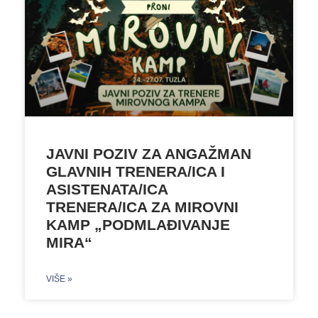
JAVNI POZIV ZA ANGAŽMAN
GLAVNIH TRENERA/ICA I
ASISTENATA/ICA
TRENERA/ICA ZA MIROVNI
KAMP „PODMLAĐIVANJE
MIRA“
VIŠE »