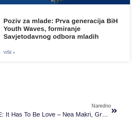
Poziv za mlade: Prva generacija BiH
Youth Waves, formiranje
Savjetodavnog odbora mladih
VIŠE »
Naredno
POZIV ZA UČESNIKE/CE: It Has To Be Love – Nea Makri, Grčka