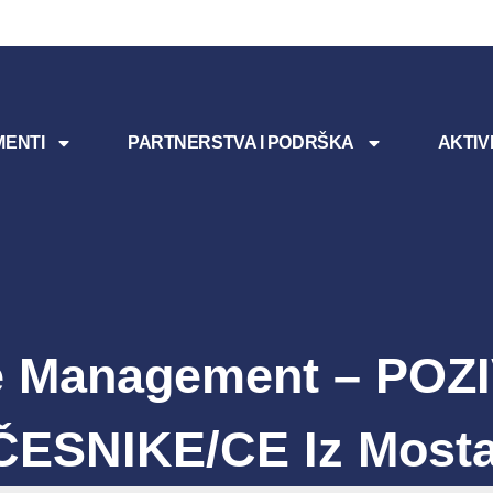
ENTI
PARTNERSTVA I PODRŠKA
AKTIV
 Management – POZ
ČESNIKE/CE Iz Mosta