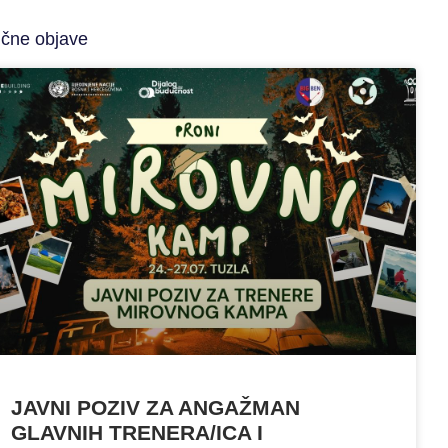
ične objave
JAVNI POZIV ZA ANGAŽMAN
GLAVNIH TRENERA/ICA I