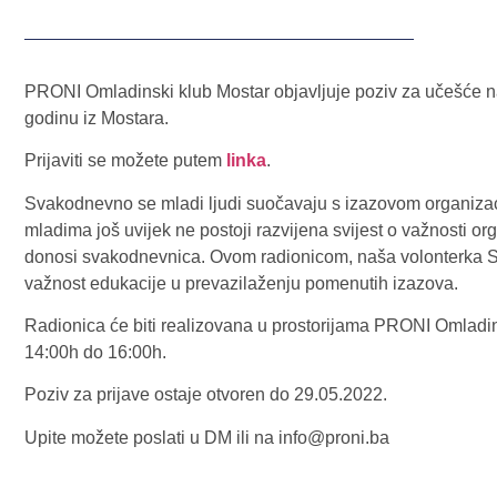
PRONI Omladinski klub Mostar objavljuje poziv za učešće 
godinu iz Mostara.
Prijaviti se možete putem
linka
.
Svakodnevno se mladi ljudi suočavaju s izazovom organizaci
mladima još uvijek ne postoji razvijena svijest o važnosti org
donosi svakodnevnica. Ovom radionicom, naša volonterka Sunč
važnost edukacije u prevazilaženju pomenutih izazova.
Radionica će biti realizovana u prostorijama PRONI Omladin
14:00h do 16:00h.
Poziv za prijave ostaje otvoren do 29.05.2022.
Upite možete poslati u DM ili na info@proni.ba