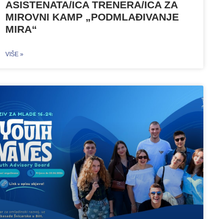
ASISTENATA/ICA TRENERA/ICA ZA
MIROVNI KAMP „PODMLAĐIVANJE
MIRA“
VIŠE »