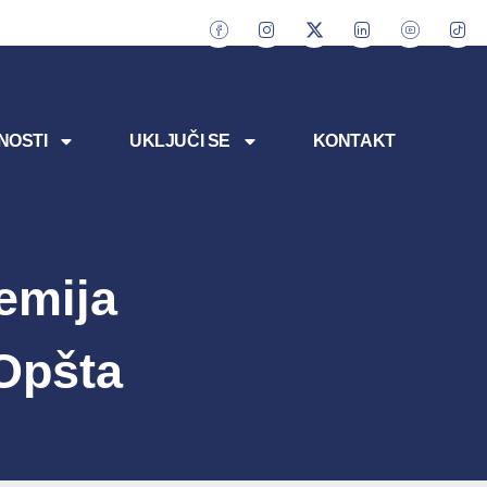
NOSTI
UKLJUČI SE
KONTAKT
emija
Opšta