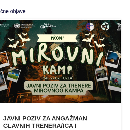
ične objave
JAVNI POZIV ZA ANGAŽMAN
GLAVNIH TRENERA/ICA I