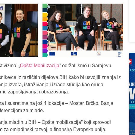
tivizma ,,
Opšta Mobilizacija
” održali smo u Sarajevu.
e/ce iz različitih dijelova BiH kako bi usvojili znanja iz
ja izvora, istraživanja i izrade studija kao oruđa
teme zapošljavanja i obrazovanja.
a i susretima na još 4 lokacije – Mostar, Brčko, Banja
ferencijom za mlade.
nja mladih u BiH – Opšta mobilizacija” koji sprovodi
za omladinski razvoj, a finansira Evropska unija.