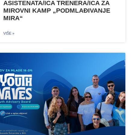
ASISTENATA/ICA TRENERA/ICA ZA
MIROVNI KAMP „PODMLAĐIVANJE
MIRA“
VIŠE »