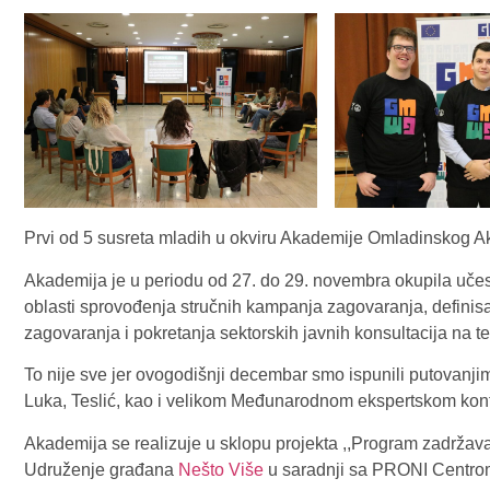
Prvi od 5 susreta mladih u okviru Akademije Omladinskog Ak
Akademija je u periodu od 27. do 29. novembra okupila učesnik
oblasti sprovođenja stručnih kampanja zagovaranja, definisan
zagovaranja i pokretanja sektorskih javnih konsultacija na 
To nije sve jer ovogodišnji decembar smo ispunili putovanjim
Luka, Teslić, kao i velikom Međunarodnom ekspertskom kon
Akademija se realizuje u sklopu projekta ,,Program zadržava
Udruženje građana
Nešto Više
u saradnji sa PRONI Centrom 