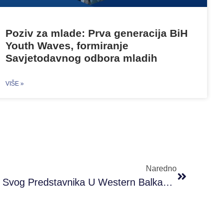
Poziv za mlade: Prva generacija BiH
Youth Waves, formiranje
Savjetodavnog odbora mladih
VIŠE »
Naredno
PRONI Po Drugi Put Ima Svog Predstavnika U Western Balkans Youth Lab Projektu ECC-A