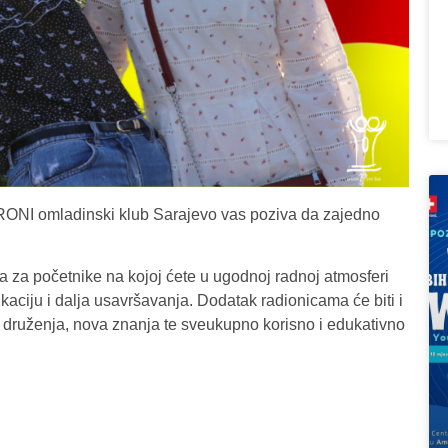
? PRONI omladinski klub Sarajevo vas poziva da zajedno
a za početnike na kojoj ćete u ugodnoj radnoj atmosferi
ciju i dalja usavršavanja. Dodatak radionicama će biti i
 druženja, nova znanja te sveukupno korisno i edukativno