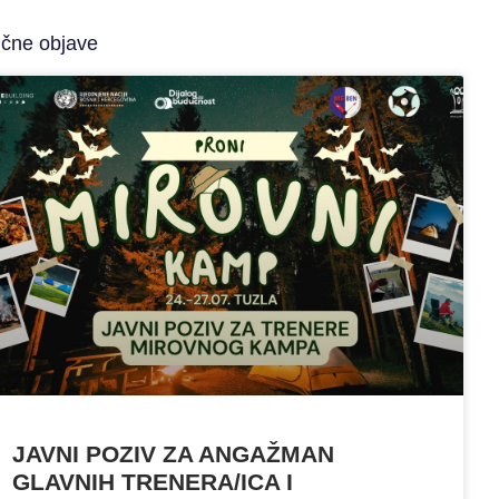
ične objave
JAVNI POZIV ZA ANGAŽMAN
GLAVNIH TRENERA/ICA I