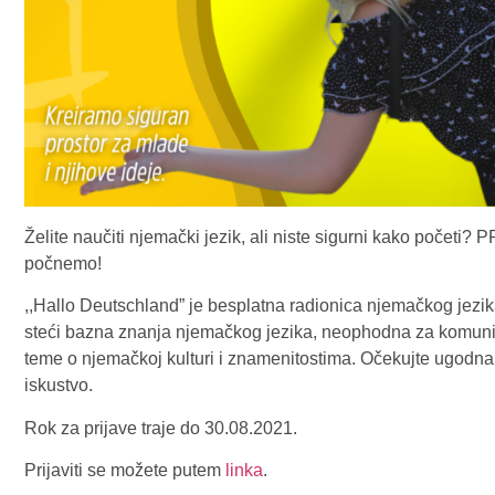
Želite naučiti njemački jezik, ali niste sigurni kako početi
počnemo!
,,Hallo Deutschland” je besplatna radionica njemačkog jezik
steći bazna znanja njemačkog jezika, neophodna za komunika
teme o njemačkoj kulturi i znamenitostima. Očekujte ugodna
iskustvo.
Rok za prijave traje do 30.08.2021.
Prijaviti se možete putem
linka
.