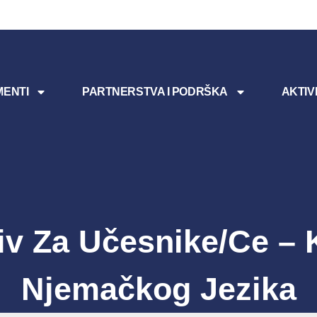
ENTI
PARTNERSTVA I PODRŠKA
AKTIV
iv Za Učesnike/ce – 
Njemačkog Jezika