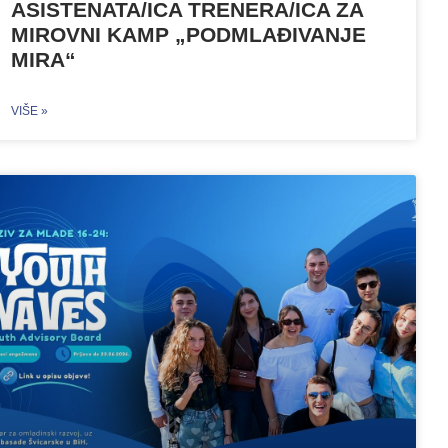
ASISTENATA/ICA TRENERA/ICA ZA
MIROVNI KAMP „PODMLAĐIVANJE
MIRA“
VIŠE »