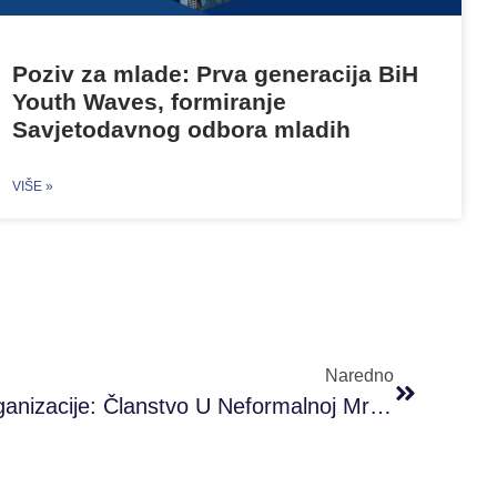
Poziv za mlade: Prva generacija BiH
Youth Waves, formiranje
Savjetodavnog odbora mladih
VIŠE »
Naredno
Poziv Za Omladinske Organizacije: Članstvo U Neformalnoj Mreži Projekta “Opšta Mobilizacija”