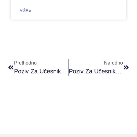
VIŠE »
Prethodno
Naredno
Poziv Za Učesnike/ice: Osnove Fotografisanja I Video Editovanja, #POKMO
Poziv Za Učesnike/ce – Kurs Njemačkog Jezika