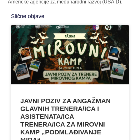
Američke agencije za međunarodni razvoj (USAID).
Slične objave
JAVNI POZIV ZA ANGAŽMAN
GLAVNIH TRENERA/ICA I
ASISTENATA/ICA
TRENERA/ICA ZA MIROVNI
KAMP „PODMLAĐIVANJE
MIRA“