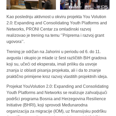
Kao poslednju aktivnost u okviru projekta You Volution
2.0: Expanding and Consolidating Youth Platforms and
Networks, PRONI Centar za omladinski razvoj
realizovao je trening na temu ‘’Priprema i razvoj grant
ugovora’’.
Trening je održan na Jahorini u periodu od 6. do 11.
avgusta i okupio je mlade iz šest različitih BiH gradova
koji su, učeći od eksperata, imali priliku da usvoje
znanja iz oblasti pisanja projekata, ali i da to znanje
praktično primijene kroz razvoj vlastitih projektnih ideja.
Projekat YouVolution 2.0: Expanding and Consolidating
Youth Platforms and Networks se realizuje zahvaljujući
podršci programa Bosnia and Herzegovina Resilience
Initiative (BHRI), koji sprovodi Međunarodna
organizacija za migracije (IOM), uz finansijsku podršku