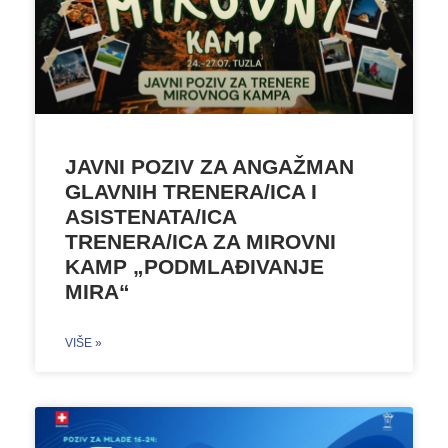
JAVNI POZIV ZA ANGAŽMAN
GLAVNIH TRENERA/ICA I
ASISTENATA/ICA
TRENERA/ICA ZA MIROVNI
KAMP „PODMLAĐIVANJE
MIRA“
VIŠE »