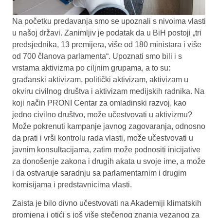
Na početku predavanja smo se upoznali s nivoima vlasti
u našoj državi. Zanimljiv je podatak da u BiH postoji „tri
predsjednika, 13 premijera, više od 180 ministara i više
od 700 članova parlamenta“. Upoznati smo bili i s
vrstama aktivizma po ciljnim grupama, a to su:
građanski aktivizam, politički aktivizam, aktivizam u
okviru civilnog društva i aktivizam medijskih radnika. Na
koji način PRONI Centar za omladinski razvoj, kao
jedno civilno društvo, može učestvovati u aktivizmu?
Može pokrenuti kampanje javnog zagovaranja, odnosno
da prati i vrši kontrolu rada vlasti, može učestvovati u
javnim konsultacijama, zatim može podnositi inicijative
za donošenje zakona i drugih akata u svoje ime, a može
i da ostvaruje saradnju sa parlamentarnim i drugim
komisijama i predstavnicima vlasti.
Zaista je bilo divno učestvovati na Akademiji klimatskih
promjena i otići s još više stečenog znanja vezanog za