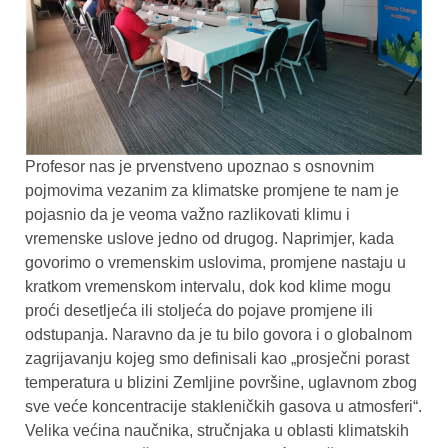
Profesor nas je prvenstveno upoznao s osnovnim
pojmovima vezanim za klimatske promjene te nam je
pojasnio da je veoma važno razlikovati klimu i
vremenske uslove jedno od drugog. Naprimjer, kada
govorimo o vremenskim uslovima, promjene nastaju u
kratkom vremenskom intervalu, dok kod klime mogu
proći desetljeća ili stoljeća do pojave promjene ili
odstupanja. Naravno da je tu bilo govora i o globalnom
zagrijavanju kojeg smo definisali kao „prosječni porast
temperatura u blizini Zemljine površine, uglavnom zbog
sve veće koncentracije stakleničkih gasova u atmosferi“.
Velika većina naučnika, stručnjaka u oblasti klimatskih