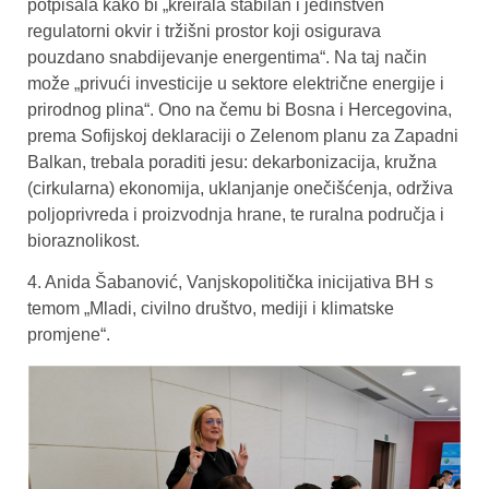
potpisala kako bi „kreirala stabilan i jedinstven
regulatorni okvir i tržišni prostor koji osigurava
pouzdano snabdijevanje energentima“. Na taj način
može „privući investicije u sektore električne energije i
prirodnog plina“. Ono na čemu bi Bosna i Hercegovina,
prema Sofijskoj deklaraciji o Zelenom planu za Zapadni
Balkan, trebala poraditi jesu: dekarbonizacija, kružna
(cirkularna) ekonomija, uklanjanje onečišćenja, održiva
poljoprivreda i proizvodnja hrane, te ruralna područja i
bioraznolikost.
4. Anida Šabanović, Vanjskopolitička inicijativa BH s
temom „Mladi, civilno društvo, mediji i klimatske
promjene“.