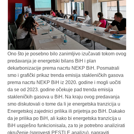
Ono što je posebno bilo zanimljivo izučavati tokom ovog
predavanja je energetski bilans BiH i plan
dekarbonizacije prema nacrtu NEKP BiH. Posmatrali
smo i grafički prikaz trenda emisija stakleničkih gasova
prema nacrtu NEKP BiH iz 2020. godine i mogli uočiti
da se od 2023. godine očekuje pad trenda emisija
stakleničkih gasova u BiH. Na kraju ovog predavanja
smo diskutovali o tome da li je energetska tranzicija u
Energetskoj zajednici prilika ili prijetnja po BiH. Dakako
da je prilika po BiH, ali kako bi energetska tranzicija u
BiH uspješno funkcionisala, za to je potrebno analizirati
okruženje (sprovesti PESTLE analizu), napraviti