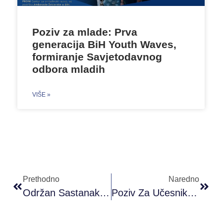
Poziv za mlade: Prva
generacija BiH Youth Waves,
formiranje Savjetodavnog
odbora mladih
VIŠE »
Prethodno
Naredno
Održan Sastanak Sa Predstavnicima Online Akademije
Poziv Za Učesnike/ice: Osnove Fotografisanja I Video Editovanja, #POKMO