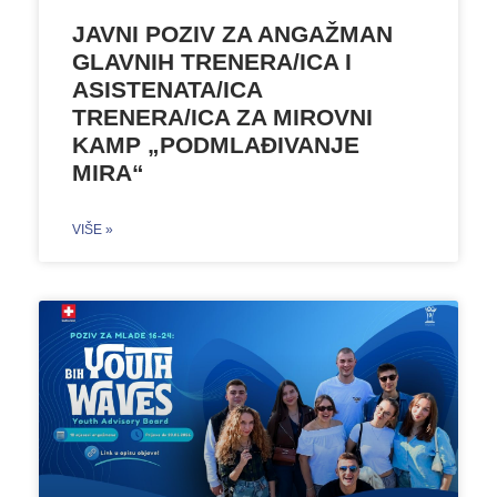
JAVNI POZIV ZA ANGAŽMAN
GLAVNIH TRENERA/ICA I
ASISTENATA/ICA
TRENERA/ICA ZA MIROVNI
KAMP „PODMLAĐIVANJE
MIRA“
VIŠE »