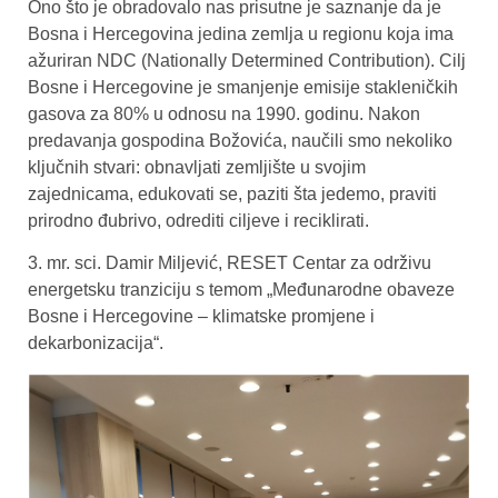
Ono što je obradovalo nas prisutne je saznanje da je
Bosna i Hercegovina jedina zemlja u regionu koja ima
ažuriran NDC (Nationally Determined Contribution). Cilj
Bosne i Hercegovine je smanjenje emisije stakleničkih
gasova za 80% u odnosu na 1990. godinu. Nakon
predavanja gospodina Božovića, naučili smo nekoliko
ključnih stvari: obnavljati zemljište u svojim
zajednicama, edukovati se, paziti šta jedemo, praviti
prirodno đubrivo, odrediti ciljeve i reciklirati.
3. mr. sci. Damir Miljević, RESET Centar za održivu
energetsku tranziciju s temom „Međunarodne obaveze
Bosne i Hercegovine – klimatske promjene i
dekarbonizacija“.