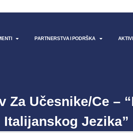
ENTI
PARTNERSTVA I PODRŠKA
AKTIV
v Za Učesnike/ce – 
Italijanskog Jezika”