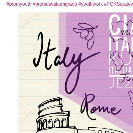
#proniyouth
#proniusvakomgradu
#youthwork
#POKSaraje