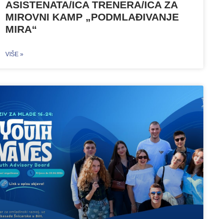
ASISTENATA/ICA TRENERA/ICA ZA
MIROVNI KAMP „PODMLAĐIVANJE
MIRA“
VIŠE »