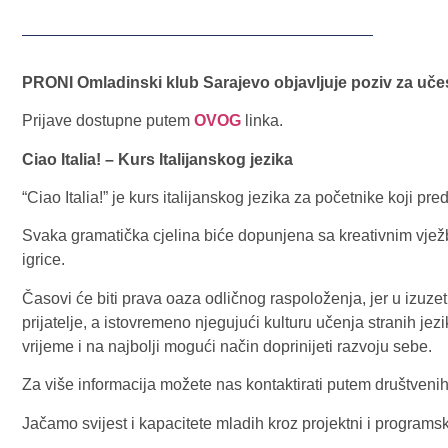
PRONI Omladinski klub Sarajevo objavljuje poziv za učes
Prijave dostupne putem
OVOG
linka.
Ciao Italia! – Kurs Italijanskog jezika
“Ciao Italia!” je kurs italijanskog jezika za početnike koji p
Svaka gramatička cjelina biće dopunjena sa kreativnim vježb
igrice.
Časovi će biti prava oaza odličnog raspoloženja, jer u izuzet
prijatelje, a istovremeno njegujući kulturu učenja stranih je
vrijeme i na najbolji mogući način doprinijeti razvoju sebe.
Za više informacija možete nas kontaktirati putem društveni
Jačamo svijest i kapacitete mladih kroz projektni i programsk