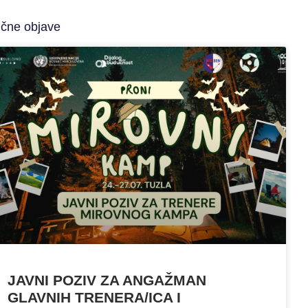
ične objave
JAVNI POZIV ZA ANGAŽMAN
GLAVNIH TRENERA/ICA I