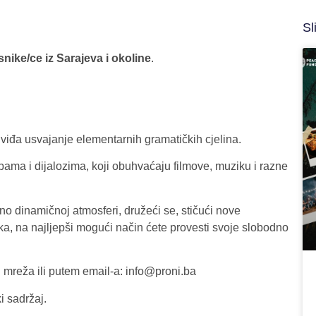
Sl
nike/ce iz Sarajeva i okoline
.
redviđa usvajanje elementarnih gramatičkih cjelina.
ama i dijalozima, koji obuhvaćaju filmove, muziku i razne
no dinamičnoj atmosferi, družeći se, stičući nove
zika, na najljepši mogući način ćete provesti svoje slobodno
h mreža ili putem email-a: info@proni.ba
i sadržaj.