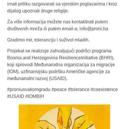
imati priliku razgovarati sa vjerskim poglavarima i kroz
dijalog upoznati druge religije.
Za više informacija možete nas kontaktirati putem
društvenih mreža ili putem email-a: info@proni.ba
Gradimo mir, toleranciju i suživot mladih.
Projekat se realizuje zahvaljujući podršci programa
Bosnia and Herzegovina ResilienceInitiative (BHRI),
koji sprovodi Međunarodna organizacija za migracije
(IOM), uzfinansijsku podršku Američke agencije za
međunarodni razvoj (USAID).
#proniusvakomgradu #peace #tolerance #coexistence
#USAID #IOMBIH