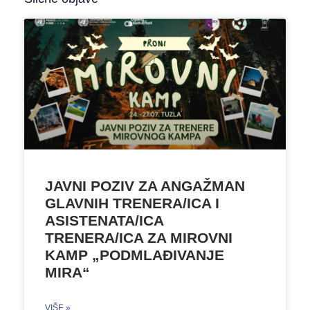
JAVNI POZIV ZA ANGAŽMAN
GLAVNIH TRENERA/ICA I
ASISTENATA/ICA
TRENERA/ICA ZA MIROVNI
KAMP „PODMLAĐIVANJE
MIRA“
VIŠE »