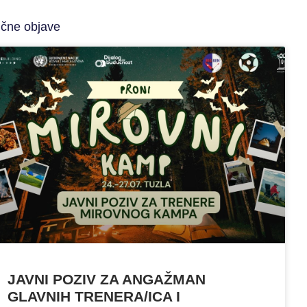
ične objave
JAVNI POZIV ZA ANGAŽMAN
GLAVNIH TRENERA/ICA I