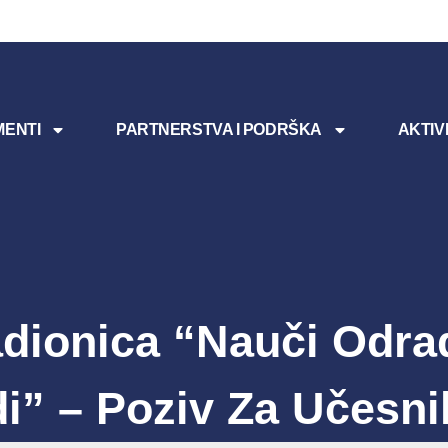
ENTI
PARTNERSTVA I PODRŠKA
AKTIV
dionica “Nauči Odrad
i” – Poziv Za Učesn