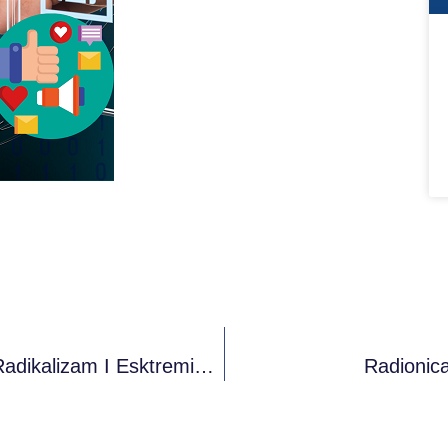
Poziv Za Učesnike: Radionice “Nasilje, Radikalizam I Esktremizam Kod Mladih”
Radionic