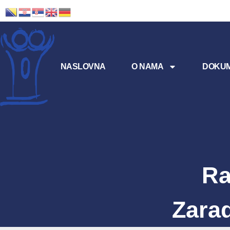
NASLOVNA
O NAMA
DOKUM
Ra
Zarad