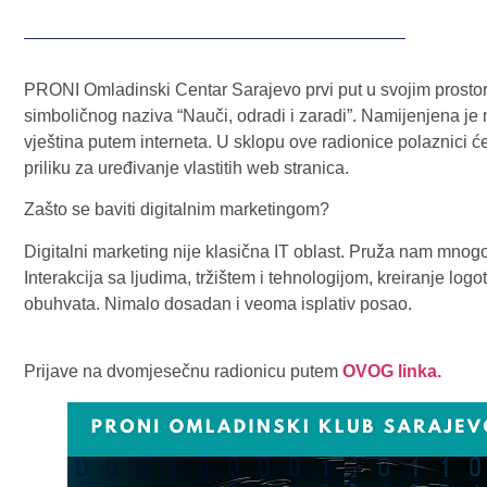
PRONI Omladinski Centar Sarajevo prvi put u svojim prostor
simboličnog naziva “Nauči, odradi i zaradi”. Namijenjena je 
vještina putem interneta. U sklopu ove radionice polaznici će
priliku za uređivanje vlastitih web stranica.
Zašto se baviti digitalnim marketingom?
Digitalni marketing nije klasična IT oblast. Pruža nam mnog
Interakcija sa ljudima, tržištem i tehnologijom, kreiranje lo
obuhvata. Nimalo dosadan i veoma isplativ posao.
Prijave na dvomjesečnu radionicu putem
OVOG linka.