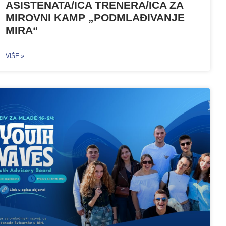
ASISTENATA/ICA TRENERA/ICA ZA
MIROVNI KAMP „PODMLAĐIVANJE
MIRA“
VIŠE »