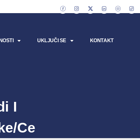
NOSTI
UKLJUČI SE
KONTAKT
i I
ike/ce