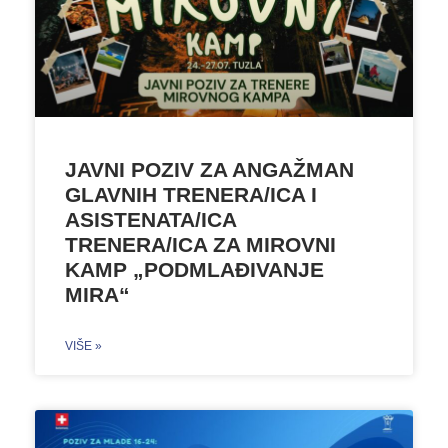
JAVNI POZIV ZA ANGAŽMAN
GLAVNIH TRENERA/ICA I
ASISTENATA/ICA
TRENERA/ICA ZA MIROVNI
KAMP „PODMLAĐIVANJE
MIRA“
VIŠE »