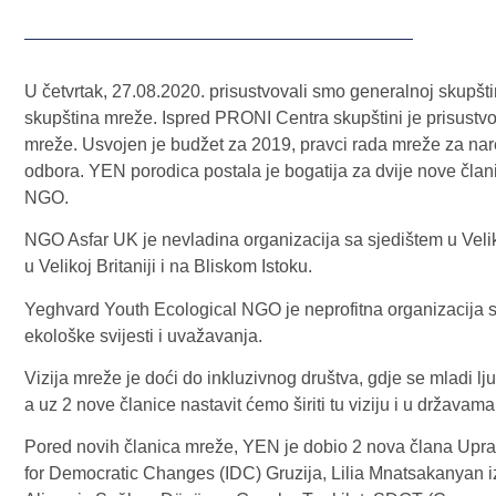
U četvrtak, 27.08.2020. prisustvovali smo generalnoj skupšt
skupština mreže. Ispred PRONI Centra skupštini je prisustvo
mreže. Usvojen je budžet za 2019, pravci rada mreže za nar
odbora. YEN porodica postala je bogatija za dvije nove čl
NGO.
NGO Asfar UK je nevladina organizacija sa sjedištem u Velikoj
u Velikoj Britaniji i na Bliskom Istoku.
Yeghvard Youth Ecological NGO je neprofitna organizacija sa
ekološke svijesti i uvažavanja.
Vizija mreže je doći do inkluzivnog društva, gdje se mladi lj
a uz 2 nove članice nastavit ćemo širiti tu viziju i u državam
Pored novih članica mreže, YEN je dobio 2 nova člana Upra
for Democratic Changes (IDC) Gruzija, Lilia Mnatsakanyan 