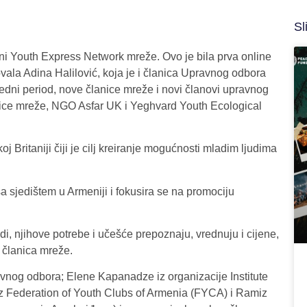
Sl
ini Youth Express Network mreže. Ovo je bila prva online
vala Adina Halilović, koja je i članica Upravnog odbora
edni period, nove članice mreže i novi članovi upravnog
anice mreže, NGO Asfar UK i Yeghvard Youth Ecological
 Britaniji čiji je cilj kreiranje mogućnosti mladim ljudima
 sjedištem u Armeniji i fokusira se na promociju
udi, njihove potrebe i učešće prepoznaju, vrednuju i cijene,
a članica mreže.
vnog odbora; Elene Kapanadze iz organizacije Institute
iz Federation of Youth Clubs of Armenia (FYCA) i Ramiz