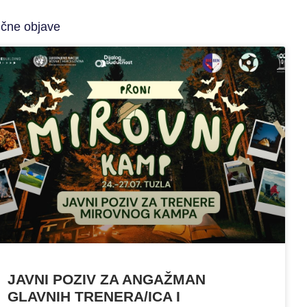
ične objave
JAVNI POZIV ZA ANGAŽMAN
GLAVNIH TRENERA/ICA I