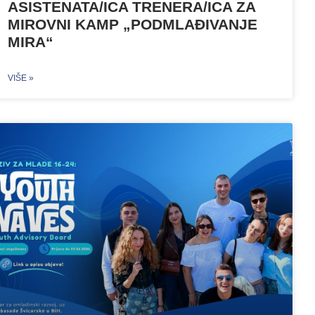
ASISTENATA/ICA TRENERA/ICA ZA
MIROVNI KAMP „PODMLAĐIVANJE
MIRA“
VIŠE »