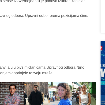
sense iz Azerbejđana) je ponovo izabran kao član
pravnog odbora. Upravni odbor prema pozicijama čine:
zahvljajuju bivšim članicama Upravnog odbora Nino
aganjem doprinjele razvoju mreže.