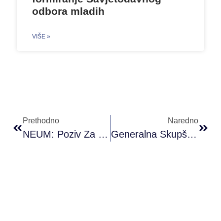
odbora mladih
VIŠE »
Prethodno
Naredno
NEUM: Poziv Za Učesnike/ce – PRONI Akademija Omladinskog Rada – Modul 5 I 6
Generalna Skupština Youth Express Network