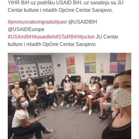
YIHR BiH uz podršku USAID BiH, uz saradnju sa JU
Centar kulture i mladih Općine Centar Sarajevo.
#proniusvakomgradu
#paor
@USAIDBIH
@USAIDEurope
#USAinBiH
#usaidbih
#STaRBiH
#juckm
JU Centar
kulture i mladih Općine Centar Sarajevo