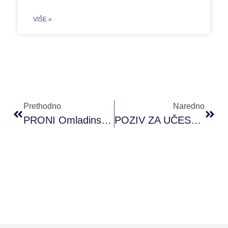
VIŠE »
Prethodno
Naredno
PRONI Omladinski Klub Mostar Nastavio Sa 3. Radionicom 4. Modula PAOR Radionica
POZIV ZA UČESNIKE/CE: Radionice U PRONI Omladinskom Klubu Banja Luka