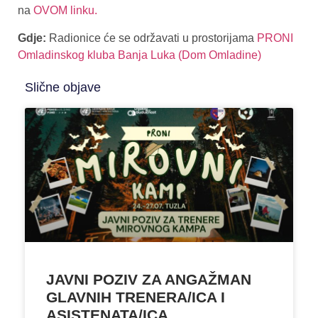
na
OVOM linku.
Gdje:
Radionice će se održavati u prostorijama
PRONI
Omladinskog kluba Banja Luka (Dom Omladine)
Slične objave
JAVNI POZIV ZA ANGAŽMAN
GLAVNIH TRENERA/ICA I
ASISTENATA/ICA