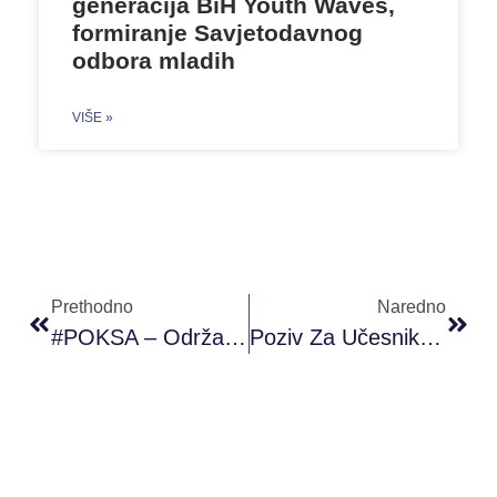
generacija BiH Youth Waves,
formiranje Savjetodavnog
odbora mladih
VIŠE »
Prethodno
Naredno
#POKSA – Održana Prva Radionica Italijanskog Jezika U Sklopu Radionice Ciao Italia
Poziv Za Učesnike/ce Iz Sarajeva: Kurs Njemačkog Jezika