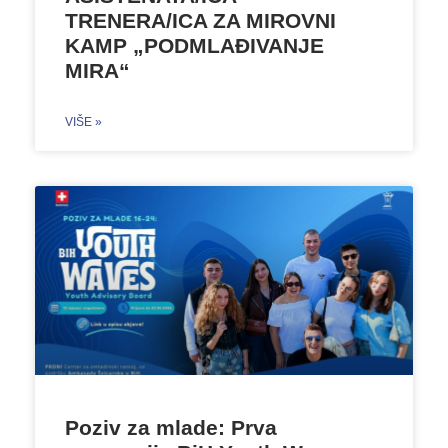
TRENERA/ICA ZA MIROVNI
KAMP „PODMLAĐIVANJE
MIRA“
VIŠE »
Poziv za mlade: Prva