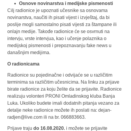
Osnove novinarstva i medijske pismenosti
Cilj radionice je upoznati učesnike sa osnovama
novinarstva, naučiti ih pisati vijest i izvještaj, da bi
poslije mogli samostalno pisati vijesti za štampane ili
onlajn medije. Takođe radionice će se osvrnuti na
intervju, vrste intervjua, kao i učenje polaznika o
medijskoj pismenosti i prepoznavanju fake news u
današnjim medijima.
O radionicama
Radionice su pojedinačne i odvijaće se u različitim
terminima sa različitim učesnicima. Na linku za prijave
birate radionice za koju želite da se prijavite. Radionice
realizuju volonteri PRONI Omladinskog kluba Banja
Luka. Ukoliko budete imali dodatnih pitanja vezano za
detalje neke radionice možete ih poslati na: dejan-
radjen@live.com ili na br. 066883663.
Prijave traju
do 16.08.2020.
i možete se prijavite