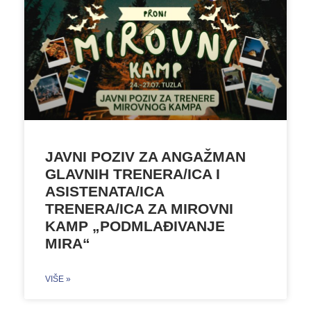
JAVNI POZIV ZA ANGAŽMAN
GLAVNIH TRENERA/ICA I
ASISTENATA/ICA
TRENERA/ICA ZA MIROVNI
KAMP „PODMLAĐIVANJE
MIRA“
VIŠE »