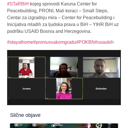
#STaRBiH
kojeg sprovodi Karuna Center for
Peacebuilding, PRONI, Mali koraci – Small Steps,
Centar za izgradnju mira – Center for Peacebuilding i
Inicijativa mladih za ljudska prava u BiH – YIHR BiH uz
podršku USAID Bosnia and Herzegovina.
#stayathome
#proniusvakomgradu
#POKBN
#usaubih
Slične objave