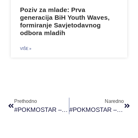
Poziv za mlade: Prva
generacija BiH Youth Waves,
formiranje Savjetodavnog
odbora mladih
VIŠE »
Prethodno
Naredno
#POKMOSTAR – “Mediji True/false”
#POKMOSTAR – Radionica “Upristoji Se”