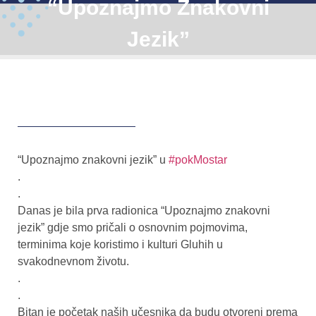
“Upoznajmo Znakovni
Jezik”
“Upoznajmo znakovni jezik” u
#pokMostar
.
.
Danas je bila prva radionica “Upoznajmo znakovni
jezik” gdje smo pričali o osnovnim pojmovima,
terminima koje koristimo i kulturi Gluhih u
svakodnevnom životu.
.
.
Bitan je početak naših učesnika da budu otvoreni prema