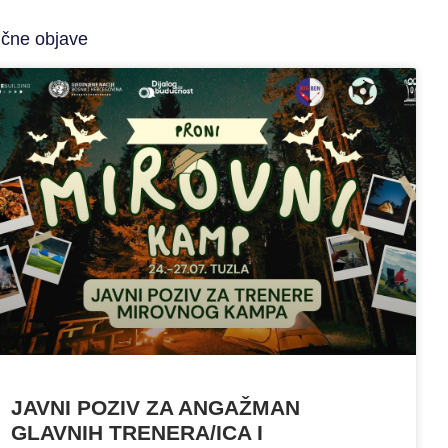
ične objave
JAVNI POZIV ZA ANGAŽMAN
GLAVNIH TRENERA/ICA I