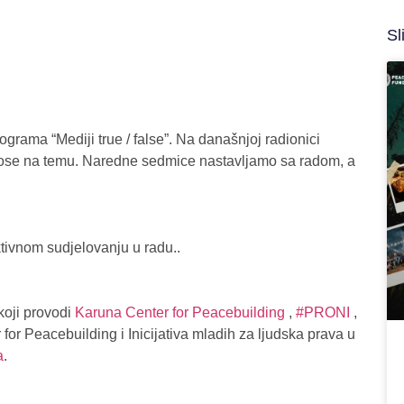
Sl
ograma “Mediji true / false”. Na današnjoj radionici
odnose na temu. Naredne sedmice nastavljamo sa radom, a
tivnom sudjelovanju u radu..
koji provodi
Karuna Center for Peacebuilding
,
#PRONI
,
for Peacebuilding i Inicijativa mladih za ljudska prava u
a
.