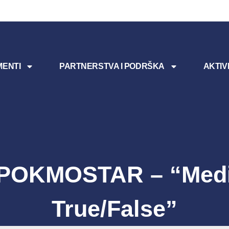
ENTI
PARTNERSTVA I PODRŠKA
AKTIV
POKMOSTAR – “Medi
True/false”