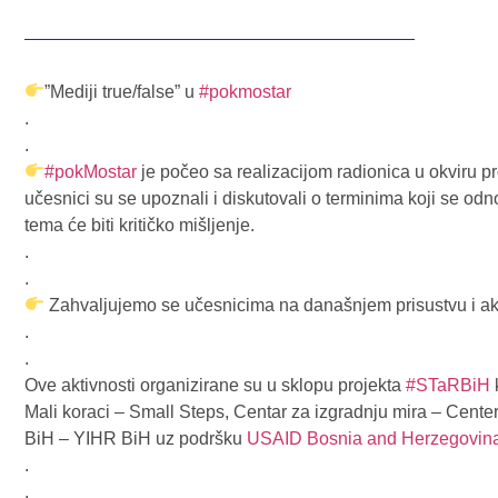
”Mediji true/false” u
#pokmostar
.
.
#pokMostar
je počeo sa realizacijom radionica u okviru pr
učesnici su se upoznali i diskutovali o terminima koji se 
tema će biti kritičko mišljenje.
.
.
Zahvaljujemo se učesnicima na današnjem prisustvu i ak
.
.
Ove aktivnosti organizirane su u sklopu projekta
#STaRBiH
Mali koraci – Small Steps, Centar za izgradnju mira – Center 
BiH – YIHR BiH uz podršku
USAID Bosnia and Herzegovin
.
.