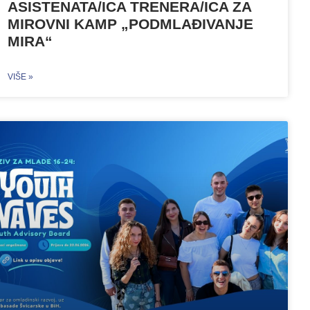
ASISTENATA/ICA TRENERA/ICA ZA
MIROVNI KAMP „PODMLAĐIVANJE
MIRA“
VIŠE »