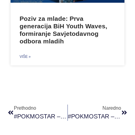
Poziv za mlade: Prva
generacija BiH Youth Waves,
formiranje Savjetodavnog
odbora mladih
VIŠE »
Prethodno
Naredno
#POKMOSTAR – Treći Modul #PRONI Akademije Omladinskog Rada
#POKMOSTAR – Treći Modul PRONI Akademije Omladinskog Rada