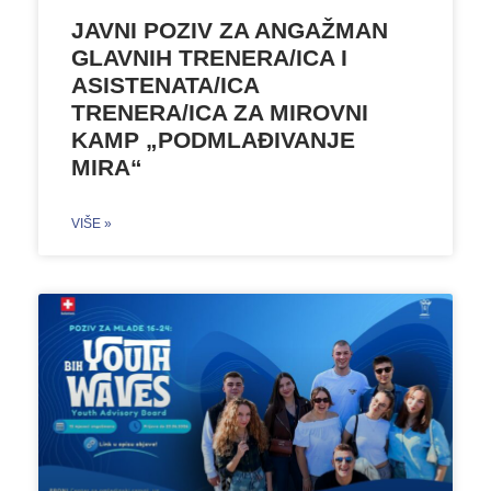
JAVNI POZIV ZA ANGAŽMAN
GLAVNIH TRENERA/ICA I
ASISTENATA/ICA
TRENERA/ICA ZA MIROVNI
KAMP „PODMLAĐIVANJE
MIRA“
VIŠE »