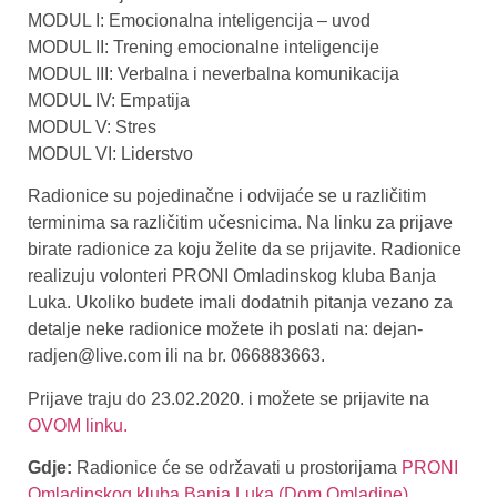
MODUL I: Emocionalna inteligencija – uvod
MODUL II: Trening emocionalne inteligencije
MODUL III: Verbalna i neverbalna komunikacija
MODUL IV: Empatija
MODUL V: Stres
MODUL VI: Liderstvo
Radionice su pojedinačne i odvijaće se u različitim
terminima sa različitim učesnicima. Na linku za prijave
birate radionice za koju želite da se prijavite. Radionice
realizuju volonteri PRONI Omladinskog kluba Banja
Luka. Ukoliko budete imali dodatnih pitanja vezano za
detalje neke radionice možete ih poslati na: dejan-
radjen@live.com ili na br. 066883663.
Prijave traju do 23.02.2020. i možete se prijavite na
OVOM linku.
Gdje:
Radionice će se održavati u prostorijama
PRONI
Omladinskog kluba Banja Luka (Dom Omladine)