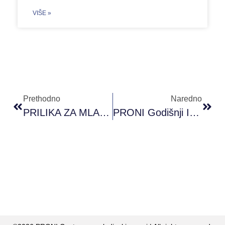
VIŠE »
Prethodno
Naredno
PRILIKA ZA MLADE: Otvorite PRONI Omladinski Klub U Vašem Gradu!
PRONI Godišnji Izvještaj/Annual Report – 2019.