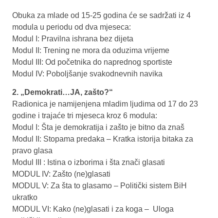
Obuka za mlade od 15-25 godina će se sadržati iz 4
modula u periodu od dva mjeseca:
Modul I: Pravilna ishrana bez dijeta
Modul II: Trening ne mora da oduzima vrijeme
Modul III: Od početnika do naprednog sportiste
Modul IV: Poboljšanje svakodnevnih navika
2. „Demokrati…JA, zašto?“
Radionica je namijenjena mladim ljudima od 17 do 23
godine i trajaće tri mjeseca kroz 6 modula:
Modul I: Šta je demokratija i zašto je bitno da znaš
Modul II: Stopama predaka – Kratka istorija bitaka za
pravo glasa
Modul III : Istina o izborima i šta znači glasati
MODUL IV: Zašto (ne)glasati
MODUL V: Za šta to glasamo – Politički sistem BiH
ukratko
MODUL VI: Kako (ne)glasati i za koga – Uloga