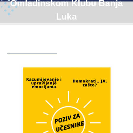
Omladinskom Klubu Banja
Luka