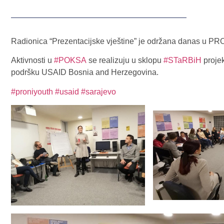
Radionica “Prezentacijske vještine” je održana danas u P
Aktivnosti u
#POKSA
se realizuju u sklopu
#STaRBiH
projek
podršku USAID Bosnia and Herzegovina.
#proniyouth
#usaid
#sarajevo