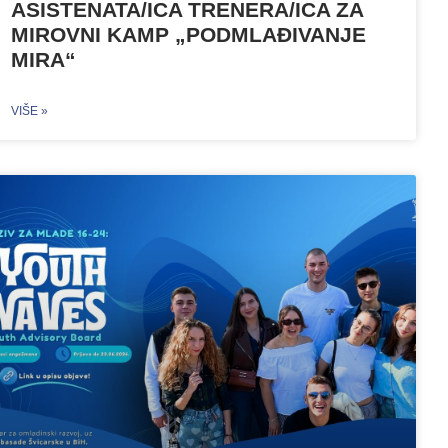
ASISTENATA/ICA TRENERA/ICA ZA
MIROVNI KAMP „PODMLAĐIVANJE
MIRA“
VIŠE »