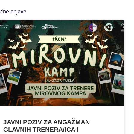
ične objave
JAVNI POZIV ZA ANGAŽMAN
GLAVNIH TRENERA/ICA I