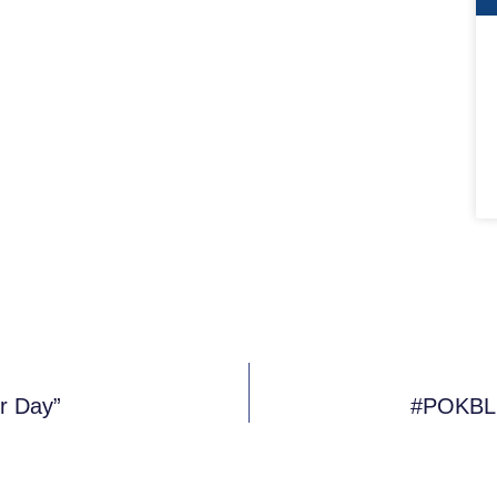
r Day”
#POKBL 