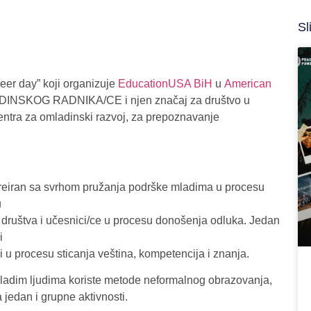
Sl
eer day” koji organizuje
EducationUSA BiH
u
American
MLADINSKOG RADNIKA/CE i njen značaj za društvo u
Centra za omladinski razvoj, za prepoznavanje
kreiran sa svrhom pružanja podrške mladima u procesu
u
ce društva i učesnici/ce u procesu donošenja odluka. Jedan
i
u procesu sticanja veština, kompetencija i znanja.
ladim ljudima koriste metode neformalnog obrazovanja,
a jedan i grupne aktivnosti.