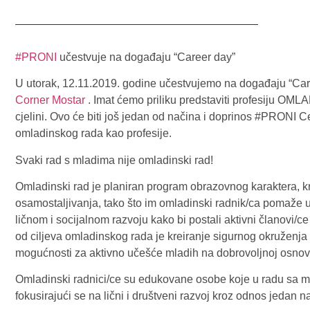
#PRONI
učestvuje na događaju “Career day”
U utorak, 12.11.2019. godine učestvujemo na događaju “Car
Corner Mostar
. Imat ćemo priliku predstaviti profesiju O
cjelini. Ovo će biti još jedan od načina i doprinos #PRONI 
omladinskog rada kao profesije.
Svaki rad s mladima nije omladinski rad!
Omladinski rad je planiran program obrazovnog karaktera, 
osamostaljivanja, tako što im omladinski radnik/ca pomaže 
ličnom i socijalnom razvoju kako bi postali aktivni članovi/
od ciljeva omladinskog rada je kreiranje sigurnog okruženja 
mogućnosti za aktivno učešće mladih na dobrovoljnoj osnovi 
Omladinski radnici/ce su edukovane osobe koje u radu sa m
fokusirajući se na lični i društveni razvoj kroz odnos jedan n