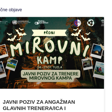
ične objave
JAVNI POZIV ZA ANGAŽMAN
GLAVNIH TRENERA/ICA I