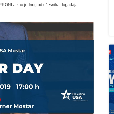
 #PRONI-a kao jednog od učesnika događaja.