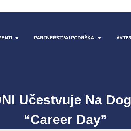
ENTI
PARTNERSTVA I PODRŠKA
AKTIV
NI Učestvuje Na Dog
“Career Day”