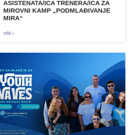
ASISTENATA/ICA TRENERA/ICA ZA
MIROVNI KAMP „PODMLAĐIVANJE
MIRA“
VIŠE »