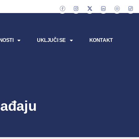
NOSTI
UKLJUČI SE
KONTAKT
ađaju