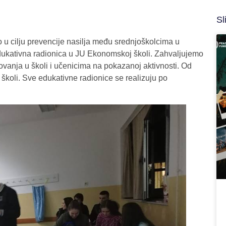
Sl
 u cilju prevencije nasilja među srednjoškolcima u
edukativna radionica u JU Ekonomskoj školi. Zahvaljujemo
anja u školi i učenicima na pokazanoj aktivnosti. Od
koli. Sve edukativne radionice se realizuju po