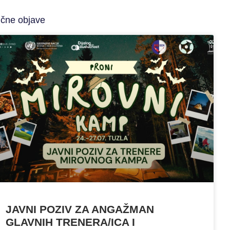
ične objave
JAVNI POZIV ZA ANGAŽMAN
GLAVNIH TRENERA/ICA I