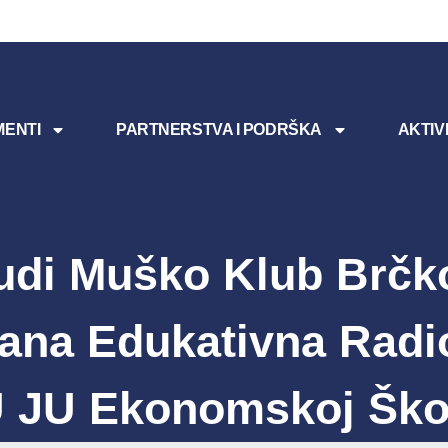
ENTI
PARTNERSTVA I PODRŠKA
AKTIV
udi Muško Klub Brčko
ana Edukativna Radi
 JU Ekonomskoj Ško