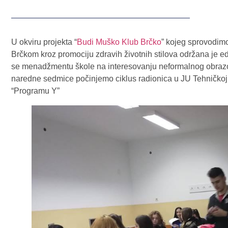
U okviru projekta “
Budi Muško Klub Brčko
” kojeg sprovodimo
Brčkom kroz promociju zdravih životnih stilova održana je 
se menadžmentu škole na interesovanju neformalnog obrazov
naredne sedmice počinjemo ciklus radionica u JU Tehničkoj š
“Programu Y”