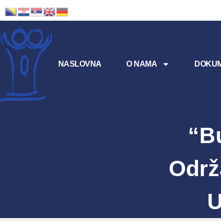
NASLOVNA
O NAMA
DOKUM
“B
Održ
U