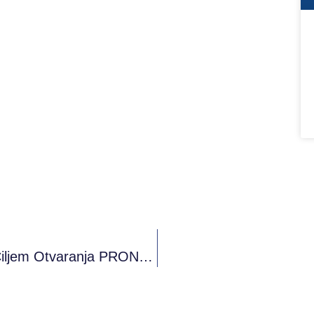
Potpisan Memorandum O Saradnji Sa Ciljem Otvaranja PRONI Omladinskog Kluba U Sarajevu.