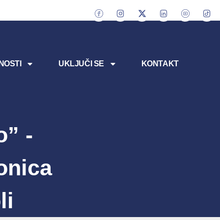
NOSTI
UKLJUČI SE
KONTAKT
” -
onica
li