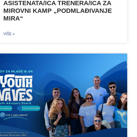
ASISTENATA/ICA TRENERA/ICA ZA
MIROVNI KAMP „PODMLAĐIVANJE
MIRA“
VIŠE »