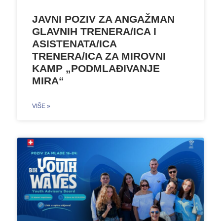
JAVNI POZIV ZA ANGAŽMAN
GLAVNIH TRENERA/ICA I
ASISTENATA/ICA
TRENERA/ICA ZA MIROVNI
KAMP „PODMLAĐIVANJE
MIRA“
VIŠE »