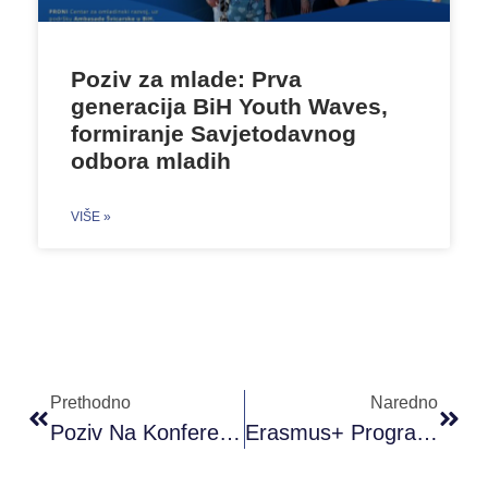
Poziv za mlade: Prva
generacija BiH Youth Waves,
formiranje Savjetodavnog
odbora mladih
VIŠE »
Prethodno
Naredno
Poziv Na Konferenciju: „EVROPSKE SNAGE SOLIDARNOSTI“ – Sarajevo 20.12.2018.
Erasmus+ Program U BiH I Mogućnosti Saradnje Ili Nastavak Saradnje Zajedničkih Projekata Sa Republikom Turskom.