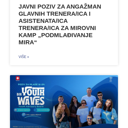
JAVNI POZIV ZA ANGAŽMAN
GLAVNIH TRENERA/ICA I
ASISTENATA/ICA
TRENERA/ICA ZA MIROVNI
KAMP „PODMLAĐIVANJE
MIRA“
VIŠE »