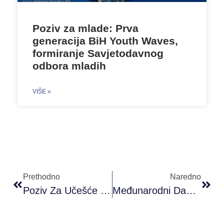
Poziv za mlade: Prva
generacija BiH Youth Waves,
formiranje Savjetodavnog
odbora mladih
VIŠE »
Prethodno
Naredno
Poziv Za Učešće Na Info Danu „Erasmus+: Mladi”
Međunarodni Dan Mladih