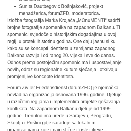
Sunita Dautbegović Bošnjaković, projekt
menadžerica, forumZFD, moderatorica.
Izložba fotografija Marka Krojača „MOnuMENTI“ sadrži
brojne fotografije spomenika na zapadnom Balkanu. Ti
spomenici svjedoče o historijskim događajima u ovoj
regiji u proteklih stotinu godina. One daju jasnu sliku
kako su se koncepti identiteta u zemljama zapadnog
Balkana razvijali od ranog 20. vijeka i sve do danas.
Odnos prema postojećim spomenicima i uspostavljanje
novih, odraz su regionalne kulture sjećanja i otkrivaju
promjenljive koncepte identiteta.
Forum Ziviler Friedensdienst (forumZFD) je njemačka
nevladina organizacija osnovana 1996. godine. Djeluje
u različitim regijama i implementira projekte rješavanja
konflikata. Na zapadnom Balkanu djeluje od 1999.
godine. Trenutno ima urede u Sarajevu, Beogradu,
Skoplju i Prištini gdje sarađuje sa lokalnim
organizacijama koje imaju slične ili iste ciljeve –