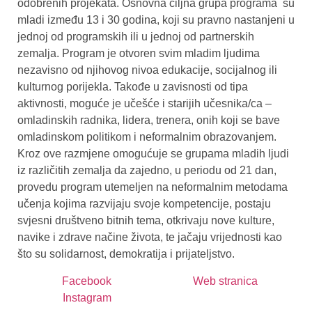
odobrenih projekata. Osnovna ciljna grupa programa su
mladi između 13 i 30 godina, koji su pravno nastanjeni u
jednoj od programskih ili u jednoj od partnerskih
zemalja. Program je otvoren svim mladim ljudima
nezavisno od njihovog nivoa edukacije, socijalnog ili
kulturnog porijekla. Takođe u zavisnosti od tipa
aktivnosti, moguće je učešće i starijih učesnika/ca –
omladinskih radnika, lidera, trenera, onih koji se bave
omladinskom politikom i neformalnim obrazovanjem.
Kroz ove razmjene omogućuje se grupama mladih ljudi
iz različitih zemalja da zajedno, u periodu od 21 dan,
provedu program utemeljen na neformalnim metodama
učenja kojima razvijaju svoje kompetencije, postaju
svjesni društveno bitnih tema, otkrivaju nove kulture,
navike i zdrave načine života, te jačaju vrijednosti kao
što su solidarnost, demokratija i prijateljstvo.
Facebook
Web stranica
Instagram