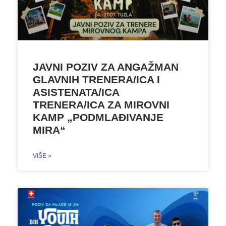
JAVNI POZIV ZA ANGAŽMAN
GLAVNIH TRENERA/ICA I
ASISTENATA/ICA
TRENERA/ICA ZA MIROVNI
KAMP „PODMLAĐIVANJE
MIRA“
VIŠE »