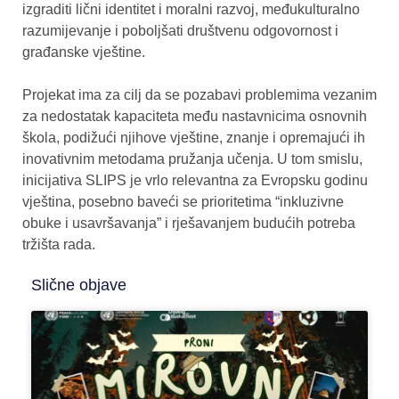
izgraditi lični identitet i moralni razvoj, međukulturalno
razumijevanje i poboljšati društvenu odgovornost i
građanske vještine.
Projekat ima za cilj da se pozabavi problemima vezanim
za nedostatak kapaciteta među nastavnicima osnovnih
škola, podižući njihove vještine, znanje i opremajući ih
inovativnim metodama pružanja učenja. U tom smislu,
inicijativa SLIPS je vrlo relevantna za Evropsku godinu
vještina, posebno baveći se prioritetima “inkluzivne
obuke i usavršavanja” i rješavanjem budućih potreba
tržišta rada.
Slične objave