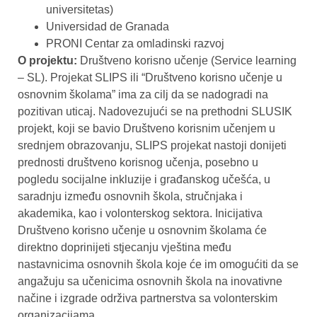
universitetas)
Universidad de Granada
PRONI Centar za omladinski razvoj
O projektu:
Društveno korisno učenje (Service learning
– SL). Projekat SLIPS ili “Društveno korisno učenje u
osnovnim školama” ima za cilj da se nadogradi na
pozitivan uticaj. Nadovezujući se na prethodni SLUSIK
projekt, koji se bavio Društveno korisnim učenjem u
srednjem obrazovanju, SLIPS projekat nastoji donijeti
prednosti društveno korisnog učenja, posebno u
pogledu socijalne inkluzije i građanskog učešća, u
saradnju između osnovnih škola, stručnjaka i
akademika, kao i volonterskog sektora. Inicijativa
Društveno korisno učenje u osnovnim školama će
direktno doprinijeti stjecanju vještina među
nastavnicima osnovnih škola koje će im omogućiti da se
angažuju sa učenicima osnovnih škola na inovativne
načine i izgrade održiva partnerstva sa volonterskim
organizacijama.