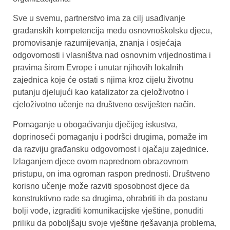
Sve u svemu, partnerstvo ima za cilj usađivanje
građanskih kompetencija među osnovnoškolsku djecu,
promovisanje razumijevanja, znanja i osjećaja
odgovornosti i vlasništva nad osnovnim vrijednostima i
pravima širom Evrope i unutar njihovih lokalnih
zajednica koje će ostati s njima kroz cijelu životnu
putanju djelujući kao katalizator za cjeloživotno i
cjeloživotno učenje na društveno osviješten način.
Pomaganje u obogaćivanju dječijeg iskustva,
doprinoseći pomaganju i podršci drugima, pomaže im
da razviju građansku odgovornost i ojačaju zajednice.
Izlaganjem djece ovom naprednom obrazovnom
pristupu, on ima ogroman raspon prednosti. Društveno
korisno učenje može razviti sposobnost djece da
konstruktivno rade sa drugima, ohrabriti ih da postanu
bolji vođe, izgraditi komunikacijske vještine, ponuditi
priliku da poboljšaju svoje vještine rješavanja problema,