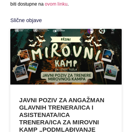
biti dostupne na
ovom linku
.
Slične objave
JAVNI POZIV ZA ANGAŽMAN
GLAVNIH TRENERA/ICA I
ASISTENATA/ICA
TRENERA/ICA ZA MIROVNI
KAMP „PODMLAĐIVANJE