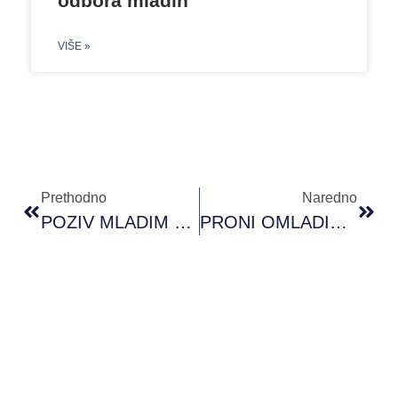
odbora mladih
VIŠE »
Prethodno
Naredno
POZIV MLADIM OSOBAMA ZA UČEŠĆE U PROGRAMU PODRŠKE ZAPOŠLJAVANJU MLADIH U OKVIRU PROJEKTA SOS DJEČIJIH SELA BIH “YEEP II – JAKI MLADI – NOVA PERSPEKTIVA”
PRONI OMLADINSKI FOND BRČKO DISTRIKT BIH: Odobreni Projekti