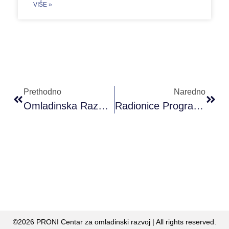
VIŠE »
Prethodno
Naredno
Omladinska Razmjena ,,𝐍𝐞𝐰 𝐈𝐧𝐧𝐨𝐯𝐚𝐭𝐢𝐨𝐧𝐬 𝐨𝐟 𝐁𝐮𝐬𝐢𝐧𝐞𝐬𝐬 𝐔𝐩𝐒𝐮𝐦𝐦𝐚𝐫𝐲” U Beogradu
Radionice Programiranja U Saradnji PRONI Centra I Algorithmics Bijeljina
©2026 PRONI Centar za omladinski razvoj | All rights reserved.