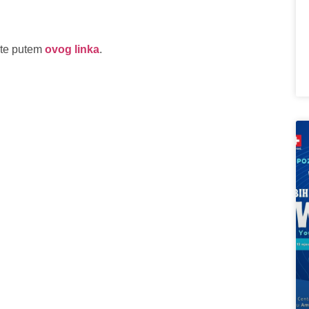
žete putem
ovog linka
.