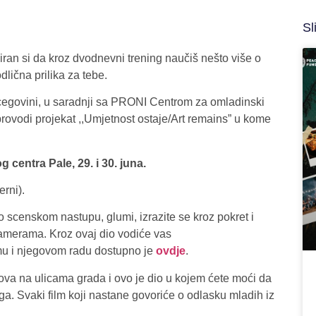
Sl
siran si da kroz dvodnevni trening naučiš nešto više o
lična prilika za tebe.
cegovini, u saradnji sa PRONI Centrom za omladinski
provodi projekat ,,Umjetnost ostaje/Art remains” u kome
 centra Pale, 29. i 30. juna.
erni).
o scenskom nastupu, glumi, izrazite se kroz pokret i
kamerama. Kroz ovaj dio vodiće vas
u i njegovom radu dostupno je
ovdje
.
mova na ulicama grada i ovo je dio u kojem ćete moći da
ga. Svaki film koji nastane govoriće o odlasku mladih iz