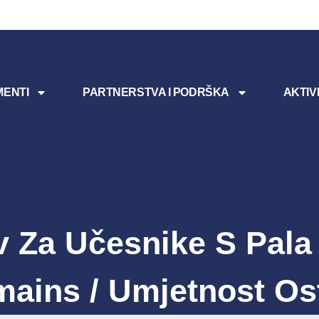
ENTI
PARTNERSTVA I PODRŠKA
AKTIV
v Za Učesnike S Pala 
ains / Umjetnost Os