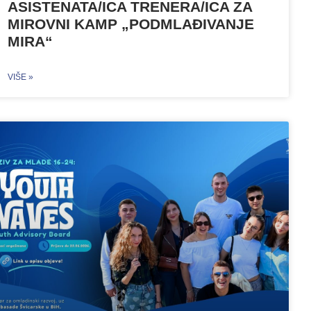
ASISTENATA/ICA TRENERA/ICA ZA
MIROVNI KAMP „PODMLAĐIVANJE
MIRA“
VIŠE »