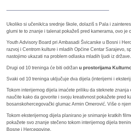
Ukoliko si učenik/ca srednje škole, dolaziš s Pala i zaintere
glumi te to znanje i talenat pokažeš pred kamerama, ovo je od
Youth Advisory Board pri Ambasadi Švicarske u Bosni i Her
razvoj i Centrom kulture i mladih Općine Centar Sarajevo, s
nastojimo ukazati na problem odlaska mladih ljudi iz države.
Drugi od 10 treninga će biti održan
u prostorijama Kulturnog
Svaki od 10 treninga uključuje dva dijela (interijerni i eksterij
Tokom interijernog dijela imaćete priliku da steknete znanja 
naučite kako da govorite i svoju kreativnost pokažete pred 
bosanskohercegovački glumac Armin Omerović. Više o njem
Tokom eksterijernog dijela planirano je snimanje kratkih fil
pokažete svo znanje stečeno tokom interijernog dijela trenin
Bosne i Hercegovine.