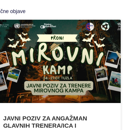
ične objave
JAVNI POZIV ZA ANGAŽMAN
GLAVNIH TRENERA/ICA I