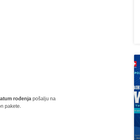
 datum rođenja
pošalju na
on pakete.