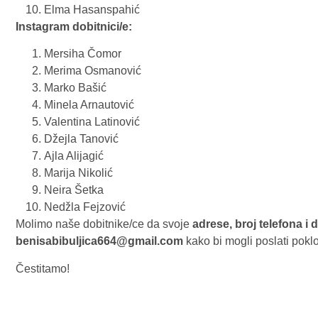
Elma Hasanspahić
Instagram dobitnici/e:
Mersiha Čomor
Merima Osmanović
Marko Bašić
Minela Arnautović
Valentina Latinović
Džejla Tanović
Ajla Alijagić
Marija Nikolić
Neira Šetka
Nedžla Fejzović
Molimo naše dobitnike/ce da svoje
adrese, broj telefona i
benisabibuljica664@gmail.com
kako bi mogli poslati pokl
Čestitamo!