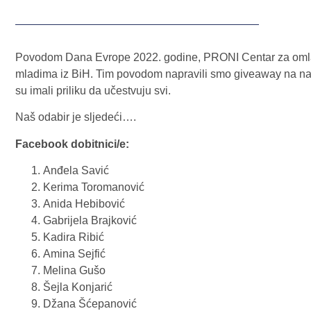
Povodom Dana Evrope 2022. godine, PRONI Centar za omladi
mladima iz BiH. Tim povodom napravili smo giveaway na n
su imali priliku da učestvuju svi.
Naš odabir je sljedeći….
Facebook dobitnici/e:
Anđela Savić
Kerima Toromanović
Anida Hebibović
Gabrijela Brajković
Kadira Ribić
Amina Sejfić
Melina Gušo
Šejla Konjarić
Džana Šćepanović