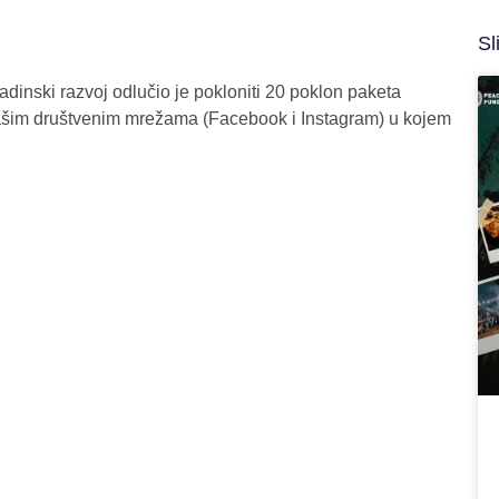
Sl
nski razvoj odlučio je pokloniti 20 poklon paketa
ašim društvenim mrežama (Facebook i Instagram) u kojem