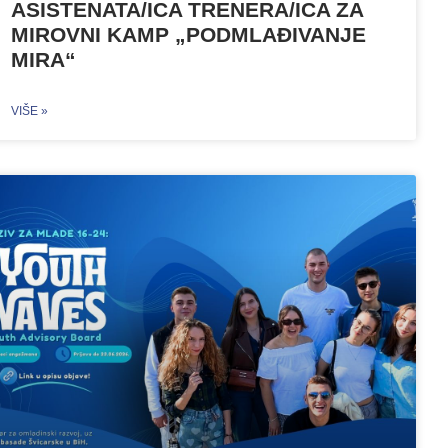
ASISTENATA/ICA TRENERA/ICA ZA
MIROVNI KAMP „PODMLAĐIVANJE
MIRA“
VIŠE »