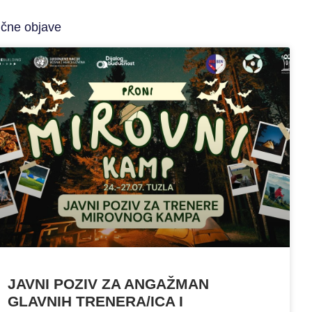
ične objave
JAVNI POZIV ZA ANGAŽMAN
GLAVNIH TRENERA/ICA I