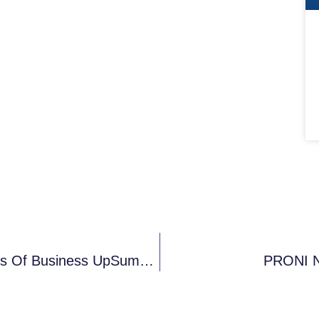
Poziv Za Učesnike/ce – New Innovations Of Business UpSummary
PRONI Na