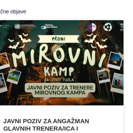
ične objave
JAVNI POZIV ZA ANGAŽMAN
GLAVNIH TRENERA/ICA I