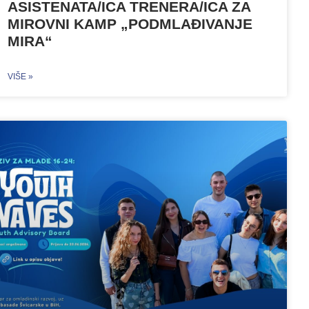
ASISTENATA/ICA TRENERA/ICA ZA
MIROVNI KAMP „PODMLAĐIVANJE
MIRA“
VIŠE »