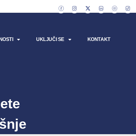
NOSTI
UKLJUČI SE
KONTAKT
ete
šnje