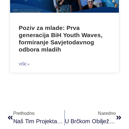
Poziv za mlade: Prva
generacija BiH Youth Waves,
formiranje Savjetodavnog
odbora mladih
VIŠE »
Prethodno
Naredno
Naš Tim Projekta Budi Muško Klub Brčko Donirao Zaštitne Maske JU Tehničkoj Školi Brčko
U Brčkom Obilježen Evropski Dan Borbe Protiv Trgovine Ljudima