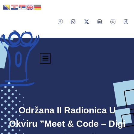
Održana II Radionica U
Okviru ”Meet & Code – Digi