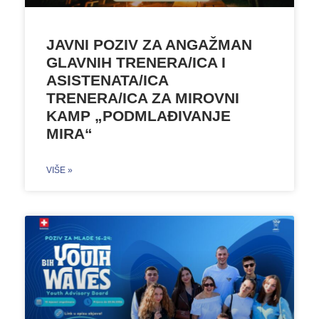
JAVNI POZIV ZA ANGAŽMAN
GLAVNIH TRENERA/ICA I
ASISTENATA/ICA
TRENERA/ICA ZA MIROVNI
KAMP „PODMLAĐIVANJE
MIRA“
VIŠE »