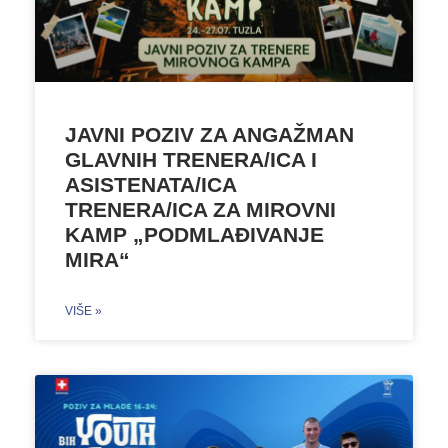
JAVNI POZIV ZA ANGAŽMAN
GLAVNIH TRENERA/ICA I
ASISTENATA/ICA
TRENERA/ICA ZA MIROVNI
KAMP „PODMLAĐIVANJE
MIRA“
VIŠE »