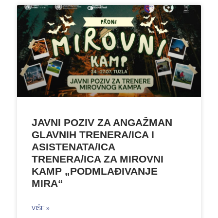
JAVNI POZIV ZA ANGAŽMAN
GLAVNIH TRENERA/ICA I
ASISTENATA/ICA
TRENERA/ICA ZA MIROVNI
KAMP „PODMLAĐIVANJE
MIRA“
VIŠE »