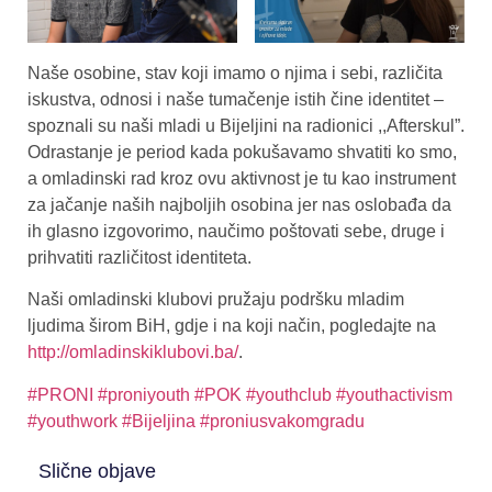
Naše osobine, stav koji imamo o njima i sebi, različita
iskustva, odnosi i naše tumačenje istih čine identitet –
spoznali su naši mladi u Bijeljini na radionici ,,Afterskul”.
Odrastanje je period kada pokušavamo shvatiti ko smo,
a omladinski rad kroz ovu aktivnost je tu kao instrument
za jačanje naših najboljih osobina jer nas oslobađa da
ih glasno izgovorimo, naučimo poštovati sebe, druge i
prihvatiti različitost identiteta.
Naši omladinski klubovi pružaju podršku mladim
ljudima širom BiH, gdje i na koji način, pogledajte na
http://omladinskiklubovi.ba/
.
#PRONI
#proniyouth
#POK
#youthclub
#youthactivism
#youthwork
#Bijeljina
#proniusvakomgradu
Slične objave