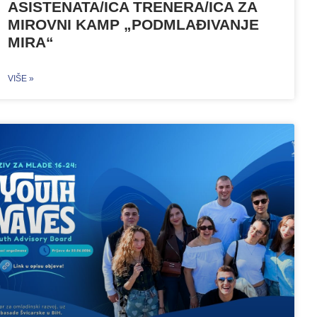
ASISTENATA/ICA TRENERA/ICA ZA
MIROVNI KAMP „PODMLAĐIVANJE
MIRA“
VIŠE »