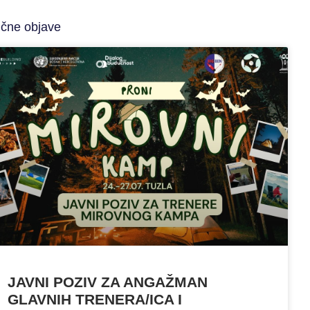
ične objave
JAVNI POZIV ZA ANGAŽMAN
GLAVNIH TRENERA/ICA I