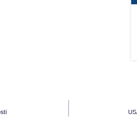
sti
USA