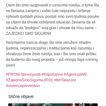
Osim što smo razgovarali o uzrocima nasilja, o tome šta
se ženama zamjera i zašto ćute nepravdu i kršenje
njihovih ljudskih prava, poslali smo svim ljudima poruke
sa ciljem da shvate ozbiljnost situacije, ženama da se
odvaže da ”podignu” svoj glas i shvate da nisu same –
ZAJEDNO SMO SIGURNI!
Neizmjerno nam je drago što smo okruženi mladim
ljudima, organizacijama i institucijama koji razumiju i
ohrabruju žene žrtve nasilja, kao i što smo imali priliku
da budemo dio ovog projekta – još mnogo toga coming
soon!
#PRONI
#proniyouth
#Importanne
#AgencijaWE
#ZajednoSmoSigurne
#FDL
#BHTelecom
#violenceprevention
Slične objave