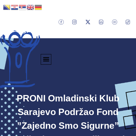
PRONI Omladinski Klub
Sarajevo Podržao Fond
”Zajedno Smo Sigurne”