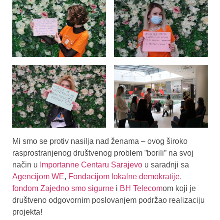
Mi smo se protiv nasilja nad ženama – ovog široko
rasprostranjenog društvenog problem ”borili” na svoj
način u
Importanne Centaru Sarajevo
u saradnji sa
Agencijom WE
,
Fondacijom lokalne demokratije
,
fondom Zajedno smo sigurne
i
BH Telecom
om koji je
društveno odgovornim poslovanjem podržao realizaciju
projekta!