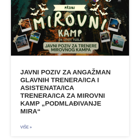
JAVNI POZIV ZA ANGAŽMAN
GLAVNIH TRENERA/ICA I
ASISTENATA/ICA
TRENERA/ICA ZA MIROVNI
KAMP „PODMLAĐIVANJE
MIRA“
VIŠE »