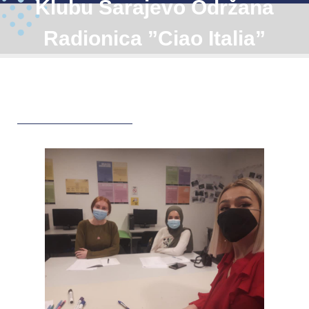
Klubu Sarajevo Održana
Radionica ”Ciao Italia”