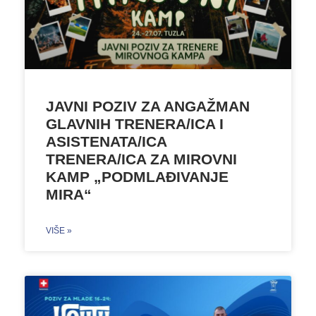
JAVNI POZIV ZA ANGAŽMAN
GLAVNIH TRENERA/ICA I
ASISTENATA/ICA
TRENERA/ICA ZA MIROVNI
KAMP „PODMLAĐIVANJE
MIRA“
VIŠE »