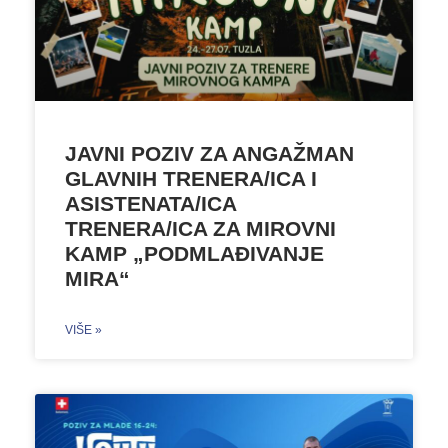
JAVNI POZIV ZA ANGAŽMAN
GLAVNIH TRENERA/ICA I
ASISTENATA/ICA
TRENERA/ICA ZA MIROVNI
KAMP „PODMLAĐIVANJE
MIRA“
VIŠE »