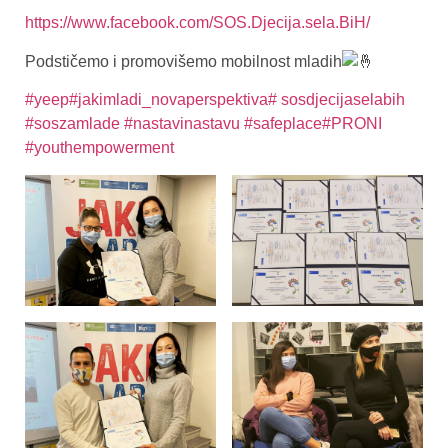
https://www.facebook.com/SOS.Djecija.sela.BiH/
Podstičemo i promovišemo mobilnost mladih
#yeep
#jakimladi_novaperspektiva
# sosdjecijaselabih
#soszamlade
#nastavinastavu
#safeplace
#PRONI
#youthempowerment