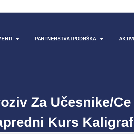
ENTI
PARTNERSTVA I PODRŠKA
AKTIV
oziv Za Učesnike/ce
predni Kurs Kaligraf