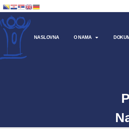
NASLOVNA
O NAMA
DOKUM
P
Na