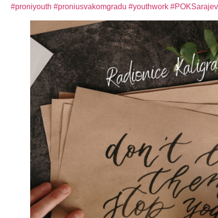
#proniyouth
#proniusvakomgradu
#youthwork
#POKSaraje