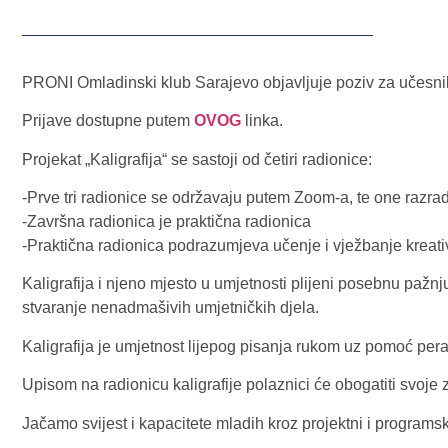
PRONI Omladinski klub Sarajevo objavljuje poziv za učesnike
Prijave dostupne putem
OVOG
linka.
Projekat „Kaligrafija“ se sastoji od četiri radionice:
-Prve tri radionice se održavaju putem Zoom-a, te one razra
-Završna radionica je praktična radionica
-Praktična radionica podrazumjeva učenje i vježbanje kreativ
Kaligrafija i njeno mjesto u umjetnosti plijeni posebnu pažnju 
stvaranje nenadmašivih umjetničkih djela.
Kaligrafija je umjetnost lijepog pisanja rukom uz pomoć pera, 
Upisom na radionicu kaligrafije polaznici će obogatiti svoje z
Jačamo svijest i kapacitete mladih kroz projektni i programsk