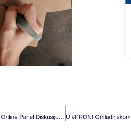
PRONI Omladinski Klub Mostar Održao Online Panel Diskusiju: Rekreativno Volontiram!