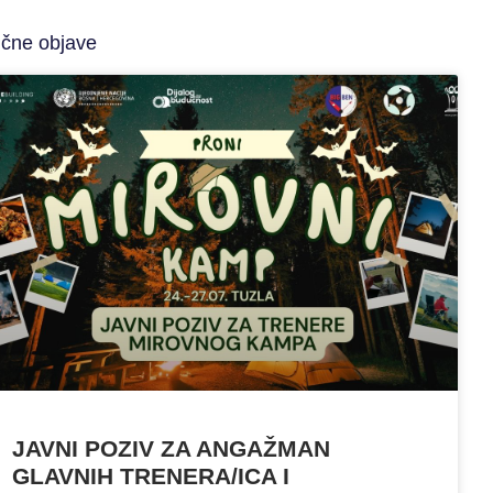
ične objave
JAVNI POZIV ZA ANGAŽMAN
GLAVNIH TRENERA/ICA I