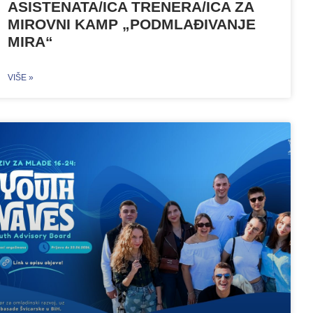
ASISTENATA/ICA TRENERA/ICA ZA
MIROVNI KAMP „PODMLAĐIVANJE
MIRA“
VIŠE »