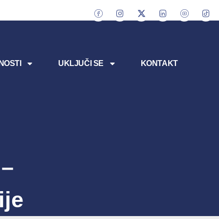
NOSTI
UKLJUČI SE
KONTAKT
 –
ije