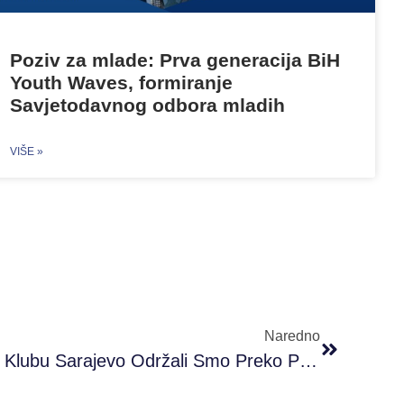
Poziv za mlade: Prva generacija BiH
Youth Waves, formiranje
Savjetodavnog odbora mladih
VIŠE »
Naredno
U #PRONI Omladinskom Klubu Sarajevo Održali Smo Preko Platforme Zoom Online Radionicu Bonjour France