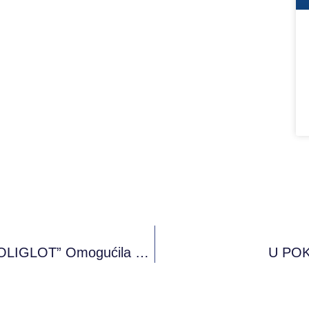
Škola Za Strane Jezike I Informatiku “POLIGLOT” Omogućila Je 10% Popusta Na Sve Kurseve
U POK 