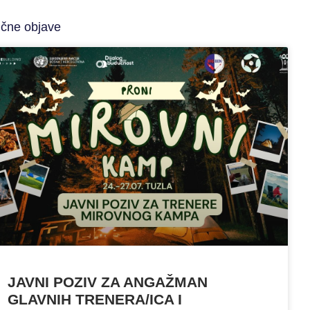
ične objave
JAVNI POZIV ZA ANGAŽMAN
GLAVNIH TRENERA/ICA I