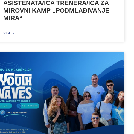
ASISTENATA/ICA TRENERA/ICA ZA
MIROVNI KAMP „PODMLAĐIVANJE
MIRA“
VIŠE »