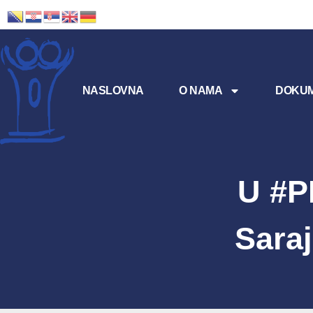
NASLOVNA
O NAMA
DOKUM
U #P
Sara