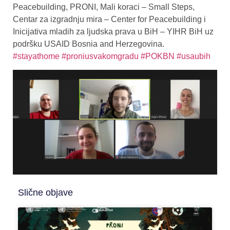
Peacebuilding, PRONI, Mali koraci – Small Steps,
Centar za izgradnju mira – Center for Peacebuilding i
Inicijativa mladih za ljudska prava u BiH – YIHR BiH uz
podršku USAID Bosnia and Herzegovina.
#stayathome
#proniusvakomgradu
#POKBN
#usaubih
Slične objave