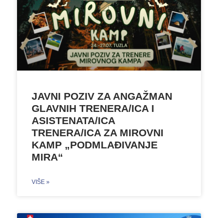
JAVNI POZIV ZA ANGAŽMAN
GLAVNIH TRENERA/ICA I
ASISTENATA/ICA
TRENERA/ICA ZA MIROVNI
KAMP „PODMLAĐIVANJE
MIRA“
VIŠE »