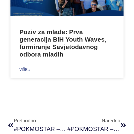
Poziv za mlade: Prva
generacija BiH Youth Waves,
formiranje Savjetodavnog
odbora mladih
VIŠE »
Prethodno
Naredno
#POKMOSTAR – Objavljuje Poziv Za 3 Nove Radionice
#POKMOSTAR – Tehnike Nenasilne Komunikacije JA Govor