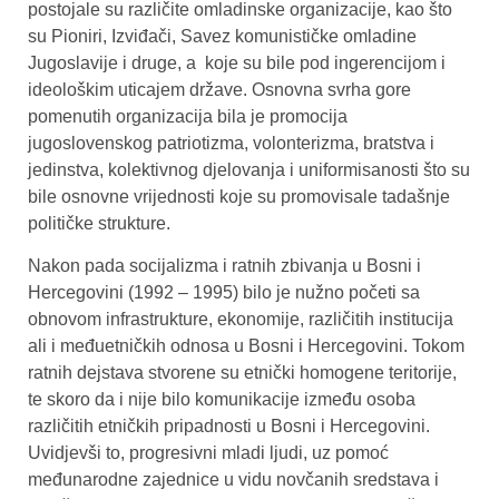
postojale su različite omladinske organizacije, kao što
su Pioniri, Izviđači, Savez komunističke omladine
Jugoslavije i druge, a koje su bile pod ingerencijom i
ideološkim uticajem države. Osnovna svrha gore
pomenutih organizacija bila je promocija
jugoslovenskog patriotizma, volonterizma, bratstva i
jedinstva, kolektivnog djelovanja i uniformisanosti što su
bile osnovne vrijednosti koje su promovisale tadašnje
političke strukture.
Nakon pada socijalizma i ratnih zbivanja u Bosni i
Hercegovini (1992 – 1995) bilo je nužno početi sa
obnovom infrastrukture, ekonomije, različitih institucija
ali i međuetničkih odnosa u Bosni i Hercegovini. Tokom
ratnih dejstava stvorene su etnički homogene teritorije,
te skoro da i nije bilo komunikacije između osoba
različitih etničkih pripadnosti u Bosni i Hercegovini.
Uvidjevši to, progresivni mladi ljudi, uz pomoć
međunarodne zajednice u vidu novčanih sredstava i