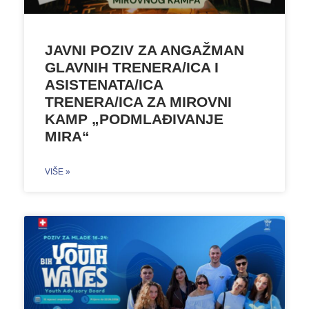
JAVNI POZIV ZA ANGAŽMAN
GLAVNIH TRENERA/ICA I
ASISTENATA/ICA
TRENERA/ICA ZA MIROVNI
KAMP „PODMLAĐIVANJE
MIRA“
VIŠE »