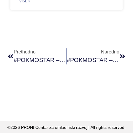
VIŠE »
Prethodno
Naredno
#POKMOSTAR – “U Zdravom Tijelu Je Zdrav Duh”
#POKMOSTAR – Online Dnevnik Uma
©2026 PRONI Centar za omladinski razvoj | All rights reserved.