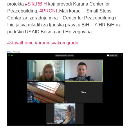
projekta
#STaRBiH
koji provodi Karuna Center for
Peacebuilding,
#PRONI
,Mali koraci – Small Steps,
Centar za izgradnju mira – Center for Peacebuilding i
Inicijativa mladih za ljudska prava u BiH – YIHR BiH uz
podršku USAID Bosnia and Herzegovina .
#stayathome
#proniusvakomgradu