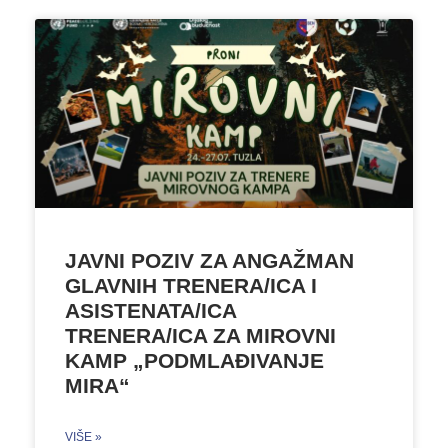
JAVNI POZIV ZA ANGAŽMAN
GLAVNIH TRENERA/ICA I
ASISTENATA/ICA
TRENERA/ICA ZA MIROVNI
KAMP „PODMLAĐIVANJE
MIRA“
VIŠE »