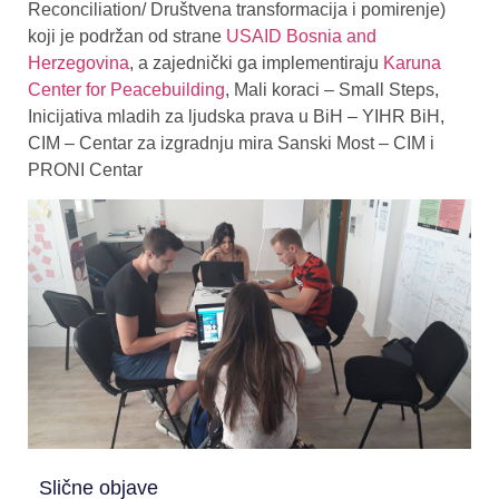
Reconciliation/ Društvena transformacija i pomirenje)
koji je podržan od strane
USAID Bosnia and
Herzegovina
, a zajednički ga implementiraju
Karuna
Center for Peacebuilding
, Mali koraci – Small Steps,
Inicijativa mladih za ljudska prava u BiH – YIHR BiH,
CIM – Centar za izgradnju mira Sanski Most – CIM i
PRONI Centar
Slične objave