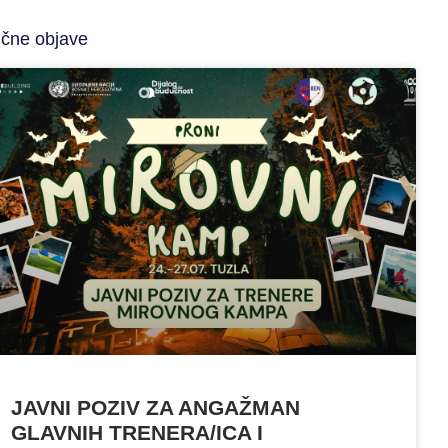
ične objave
JAVNI POZIV ZA ANGAŽMAN
GLAVNIH TRENERA/ICA I