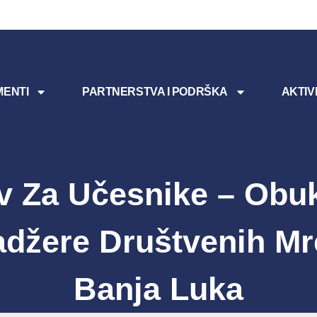
ENTI
PARTNERSTVA I PODRŠKA
AKTIV
v Za Učesnike – Obu
džere Društvenih Mr
Banja Luka