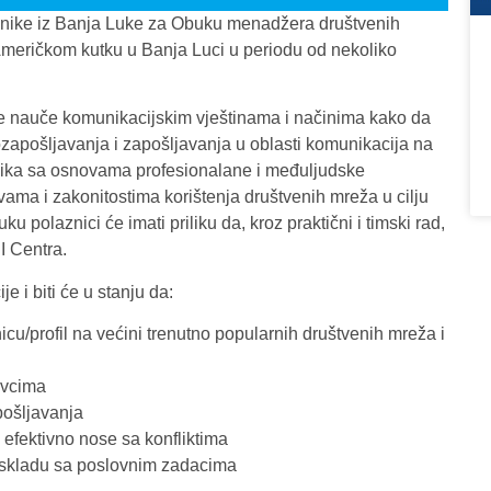
snike iz Banja Luke za Obuku menadžera društvenih
 Američkom kutku u Banja Luci u periodu od nekoliko
ce nauče komunikacijskim vještinama i načinima kako da
mozapošljavanja i zapošljavanja u oblasti komunikacija na
ika sa osnovama profesionalane i međuljudske
vama i zakonitostima korištenja društvenih mreža u cilju
polaznici će imati priliku da, kroz praktični i timski rad,
I Centra.
 i biti će u stanju da:
anicu/profil na većini trenutno popularnih društvenih mreža i
avcima
apošljavanja
e efektivno nose sa konfliktima
u skladu sa poslovnim zadacima