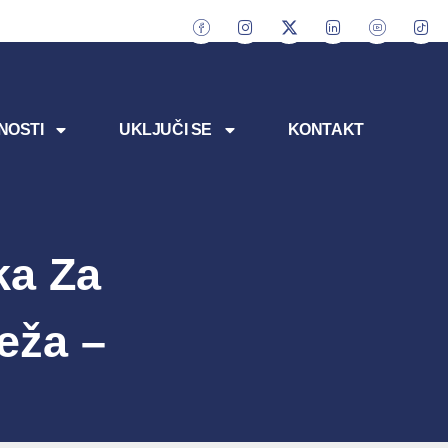
NOSTI
UKLJUČI SE
KONTAKT
ka Za
eža –