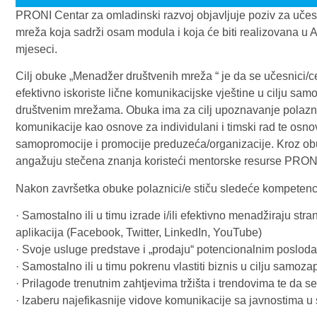
PRONI Centar za omladinski razvoj objavljuje poziv za uče
mreža koja sadrži osam modula i koja će biti realizovana u
mjeseci.
Cilj obuke „Menadžer društvenih mreža “ je da se učesnici/
efektivno iskoriste lične komunikacijske vještine u cilju sa
društvenim mrežama. Obuka ima za cilj upoznavanje polazn
komunikacije kao osnove za individulani i timski rad te osno
samopromocije i promocije preduzeća/organizacije. Kroz obuku 
angažuju stečena znanja koristeći mentorske resurse PRON
Nakon završetka obuke polaznici/e stiču sledeće kompetencije
· Samostalno ili u timu izrade i/ili efektivno menadžiraju str
aplikacija (Facebook, Twitter, LinkedIn, YouTube)
· Svoje usluge predstave i „prodaju“ potencionalnim poslod
· Samostalno ili u timu pokrenu vlastiti biznis u cilju samoz
· Prilagode trenutnim zahtjevima tržišta i trendovima te da s
· Izaberu najefikasnije vidove komunikacije sa javnostima 