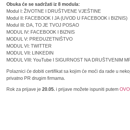
Obuka će se sadržati iz 8 modula:
Modul I: ŽIVOTNE I DRUŠTVENE VJEŠTINE
Modul II: FACEBOOK I JA (UVOD U FACEBOOK i BIZNIS)
Modul III: DA, TO JE TVOJ POSAO
MODUL IV: FACEBOOK I BIZNIS
MODUL V: PREDUZETNIŠTVO
MODUL VI: TWITTER
MODUL VII: LINKEDIN
MODUL VIII: YouTube I SIGURNOST NA DRUŠTVENIM 
Polaznici će dobiti certifikat sa kojim će moći da rade u nekoj
privatno PR drugim firmama.
Rok za prijave je
20.05.
i prijave možete ispuniti putem
OVOG