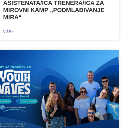
ASISTENATA/ICA TRENERA/ICA ZA
MIROVNI KAMP „PODMLAĐIVANJE
MIRA“
VIŠE »