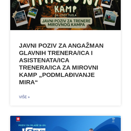
JAVNI POZIV ZA ANGAŽMAN
GLAVNIH TRENERA/ICA I
ASISTENATA/ICA
TRENERA/ICA ZA MIROVNI
KAMP „PODMLAĐIVANJE
MIRA“
VIŠE »