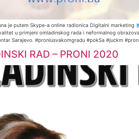
a je putem Skype-a online radionica Digitalni marketing
valitet u primjeni omladinskog rada i neformalnog obrazov
Centar Sarajevo. #proniusvakomgradu #pokSa #juckm #pron
NSKI RAD – PRONI 2020