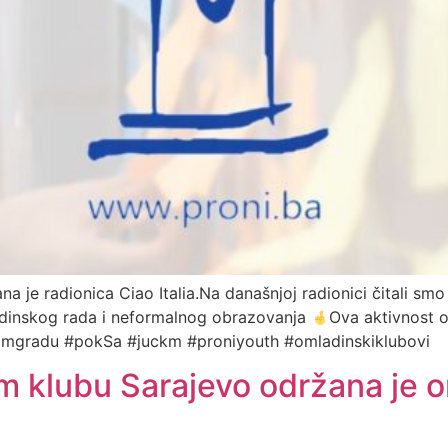
e radionica Ciao Italia.Na današnjoj radionici čitali smo i
adinskog rada i neformalnog obrazovanja
Ova aktivnost o
komgradu #pokSa #juckm #proniyouth #omladinskiklubovi
klubu Sarajevo održana je on