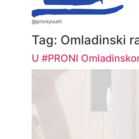
@proniyouth
Tag:
Omladinski r
U #PRONI Omladinskom 