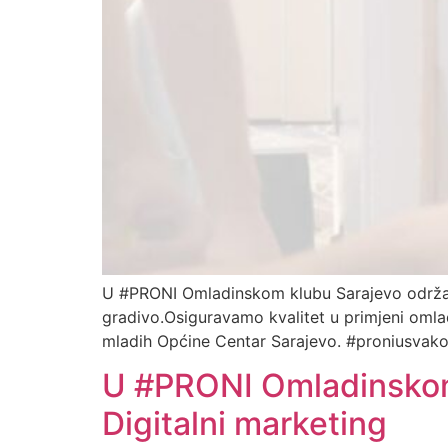
U #PRONI Omladinskom klubu Sarajevo održana j
gradivo.Osiguravamo kvalitet u primjeni oml
mladih Općine Centar Sarajevo. #proniusva
U #PRONI Omladinskom 
Digitalni marketing