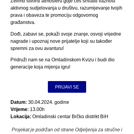
Želimo stvoriti atmosferu gdje ćeš shvatiti važnost
aktivnog sudjelovanja u društvu, razumijevanje tvojih
prava i obaveza te promociju odgovornog
građanstva.
Dođi, zabavi se, pokaži svoje znanje, osvoji vrijedne
nagrade i upoznaj nove prijatelje koji su također
spremni za ovu avanturu!
Pridruži nam se na Omladinskom Kvizu i budi dio
generacije koja mijenja igru!
PRIJAVI SE
Datum:
30.04.2024. godine
Vrijeme:
13.00h
Lokacija:
Omladinski centar Brčko distrikt BiH
Projekat je podržan od strane Odjeljenja za stručne i