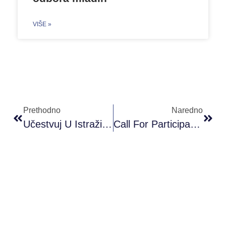
VIŠE »
Prethodno
Naredno
Učestvuj U Istraživanju – Digitalna Saradnja Mladih U Regiji
Call For Participants: The Training For NEW Trainers Very Inclusive People (TNT VIP)