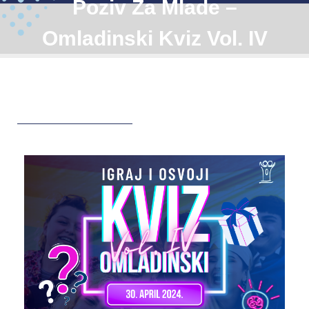
Poziv Za Mlade –
Omladinski Kviz Vol. IV