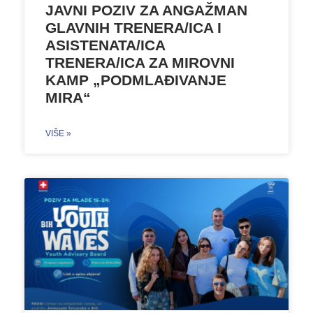
JAVNI POZIV ZA ANGAŽMAN
GLAVNIH TRENERA/ICA I
ASISTENATA/ICA
TRENERA/ICA ZA MIROVNI
KAMP „PODMLAĐIVANJE
MIRA“
VIŠE »