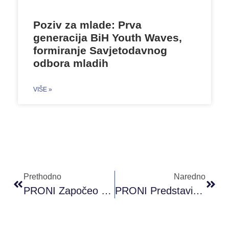
Poziv za mlade: Prva
generacija BiH Youth Waves,
formiranje Savjetodavnog
odbora mladih
VIŠE »
Prethodno
Naredno
PRONI Započeo Realizaciju Novog Projekta: SMART GAP – Pametni Gender Akcioni Plan Brčko Distrikt
PRONI Predstavio Metodologiju Za Izradu Strategije Omladinske Politike Zeničko-Dobojskog Kantona Za Period 2024-2027 I Anketni Upitnik Za Dobijanje Mišljenja I Stavova Mladih